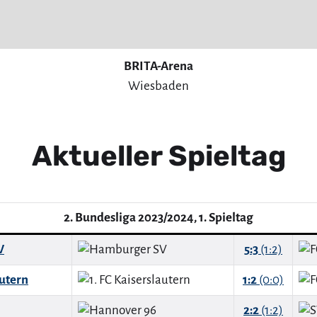
BRITA-Arena
Wiesbaden
Aktueller Spieltag
2. Bundesliga 2023/2024, 1. Spieltag
V
5:3
(1:2)
autern
1:2
(0:0)
2:2
(1:2)