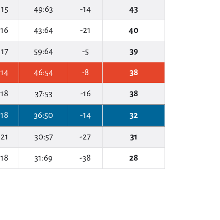
15
49:63
-14
43
16
43:64
-21
40
17
59:64
-5
39
14
46:54
-8
38
18
37:53
-16
38
18
36:50
-14
32
21
30:57
-27
31
18
31:69
-38
28