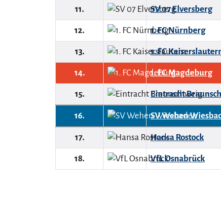
11.
SV 07 Elversberg
12.
1. FC Nürnberg
13.
1. FC Kaiserslauter
14.
1. FC Magdeburg
15.
Eintracht Braunsc
16.
SV Wehen Wiesba
17.
Hansa Rostock
18.
VfL Osnabrück