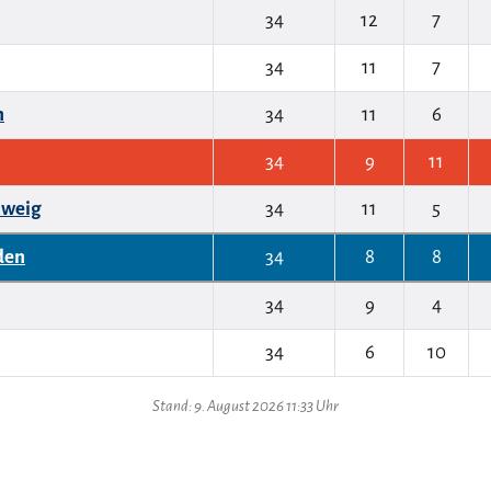
34
12
7
34
11
7
n
34
11
6
34
9
11
hweig
34
11
5
den
34
8
8
34
9
4
34
6
10
Stand: 9. August 2026 11:33 Uhr