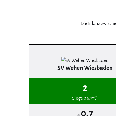
Die Bilanz zwisch
SV Wehen Wiesbaden
2
Siege (16.7%)
0.7
⌀