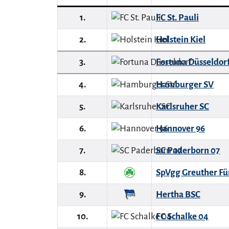
1.
FC St. Pauli
2.
Holstein Kiel
3.
Fortuna Düsseldor
4.
Hamburger SV
5.
Karlsruher SC
6.
Hannover 96
7.
SC Paderborn 07
8.
SpVgg Greuther Fü
9.
Hertha BSC
10.
FC Schalke 04