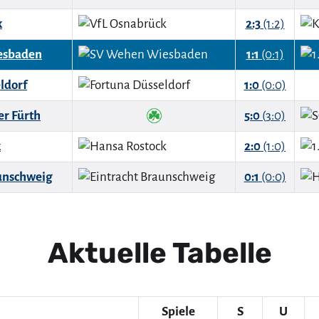
k
2:3
(1:2)
esbaden
1:1
(0:1)
ldorf
1:0
(0:0)
r Fürth
5:0
(3:0)
k
2:0
(1:0)
unschweig
0:1
(0:0)
Aktuelle Tabelle
Spiele
S
U