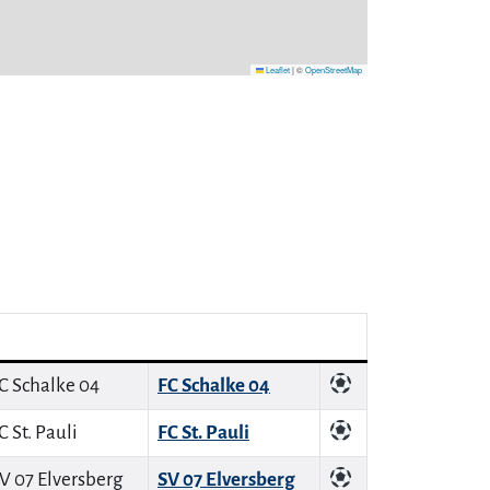
Leaflet
|
©
OpenStreetMap
FC Schalke 04
FC St. Pauli
SV 07 Elversberg