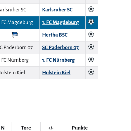
Karlsruher SC
1. FC Magdeburg
Hertha BSC
SC Paderborn 07
1. FC Nürnberg
Holstein Kiel
N
Tore
+/-
Punkte