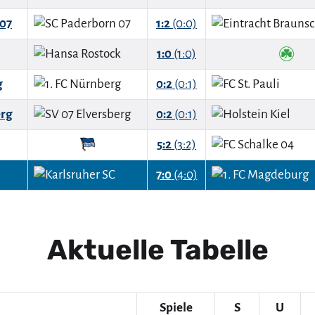
 07
1:2
(0:0)
1:0
(1:0)
g
0:2
(0:1)
erg
0:2
(0:1)
5:2
(3:2)
7:0
(4:0)
Aktuelle Tabelle
Spiele
S
U