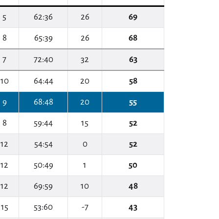
5
62:36
26
69
8
65:39
26
68
7
72:40
32
63
10
64:44
20
58
9
68:48
20
55
8
59:44
15
52
12
54:54
0
52
12
50:49
1
50
12
69:59
10
48
15
53:60
-7
43