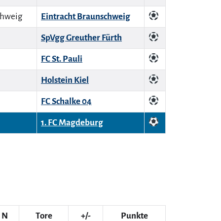
Eintracht Braunschweig
SpVgg Greuther Fürth
FC St. Pauli
Holstein Kiel
FC Schalke 04
1. FC Magdeburg
N
Tore
+/-
Punkte