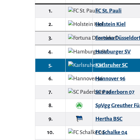
1.
FC St. Pauli
2.
Holstein Kiel
3.
Fortuna Düsseldor
4.
Hamburger SV
5.
Karlsruher SC
6.
Hannover 96
7.
SC Paderborn 07
8.
SpVgg Greuther Fü
9.
Hertha BSC
10.
FC Schalke 04