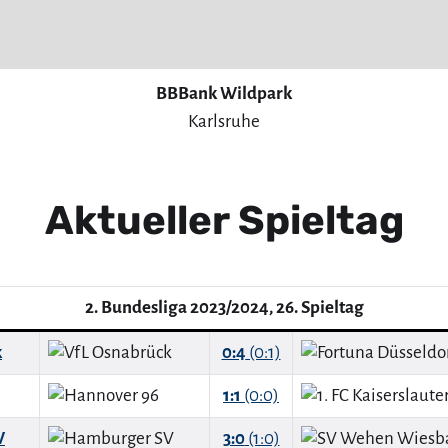
BBBank Wildpark
Karlsruhe
Aktueller Spieltag
2. Bundesliga 2023/2024, 26. Spieltag
k
0:4
(0:1)
1:1
(0:0)
V
3:0
(1:0)