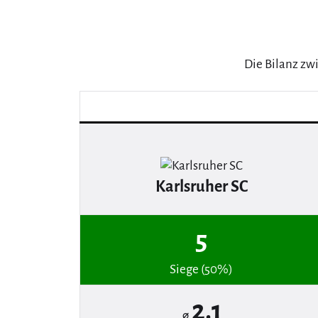
Die Bilanz zw
Karlsruher SC
5
Siege (50%)
2.1
⌀