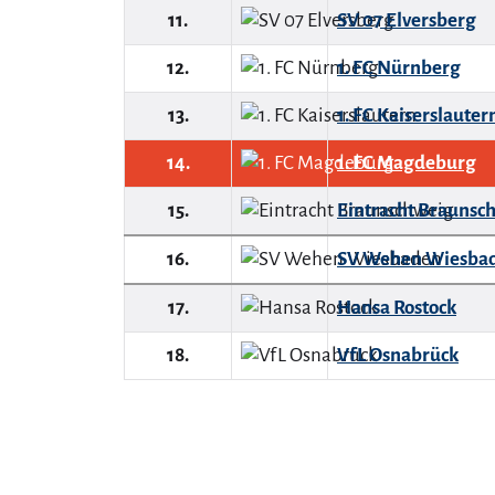
11.
SV 07 Elversberg
12.
1. FC Nürnberg
13.
1. FC Kaiserslauter
14.
1. FC Magdeburg
15.
Eintracht Braunsc
16.
SV Wehen Wiesba
17.
Hansa Rostock
18.
VfL Osnabrück