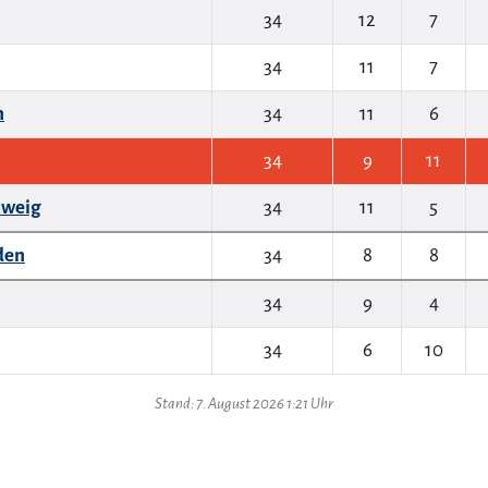
34
12
7
34
11
7
n
34
11
6
34
9
11
hweig
34
11
5
den
34
8
8
34
9
4
34
6
10
Stand: 7. August 2026 1:21 Uhr