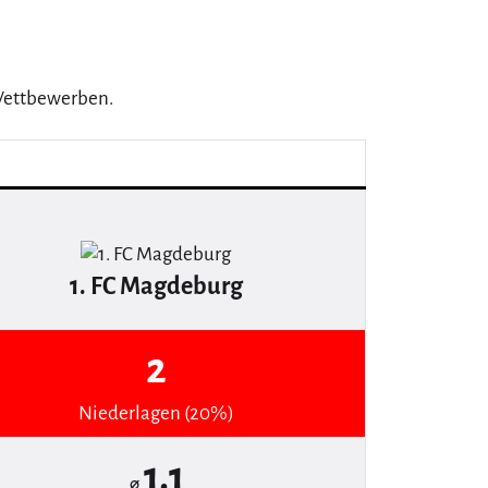
 Wettbewerben.
1. FC Magdeburg
2
Niederlagen (20%)
1.1
⌀