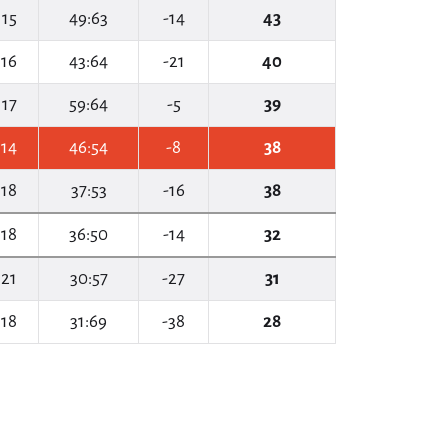
15
49:63
-14
43
16
43:64
-21
40
17
59:64
-5
39
14
46:54
-8
38
18
37:53
-16
38
18
36:50
-14
32
21
30:57
-27
31
18
31:69
-38
28