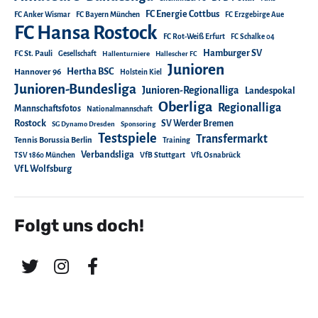
FC Energie Cottbus
FC Anker Wismar
FC Bayern München
FC Erzgebirge Aue
FC Hansa Rostock
FC Rot-Weiß Erfurt
FC Schalke 04
Hamburger SV
FC St. Pauli
Gesellschaft
Hallenturniere
Hallescher FC
Junioren
Hertha BSC
Hannover 96
Holstein Kiel
Junioren-Bundesliga
Junioren-Regionalliga
Landespokal
Oberliga
Regionalliga
Mannschaftsfotos
Nationalmannschaft
Rostock
SV Werder Bremen
SG Dynamo Dresden
Sponsoring
Testspiele
Transfermarkt
Tennis Borussia Berlin
Training
Verbandsliga
TSV 1860 München
VfB Stuttgart
VfL Osnabrück
VfL Wolfsburg
Folgt uns doch!