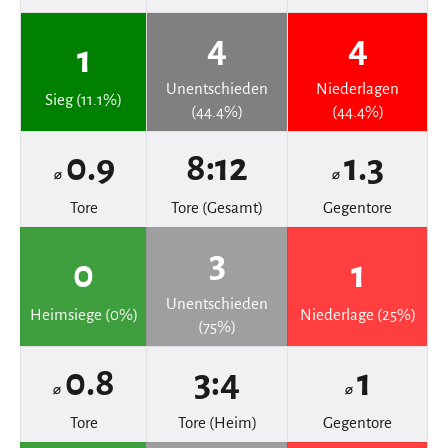
4
4
1
Unentschieden
Niederlagen
Sieg (11.1%)
(44.4%)
(44.4%)
0.9
8:12
1.3
⌀
⌀
Tore
Tore (Gesamt)
Gegentore
3
0
1
Unentschieden
Heimsiege (0%)
Niederlage (25%)
(75%)
0.8
3:4
1
⌀
⌀
Tore
Tore (Heim)
Gegentore