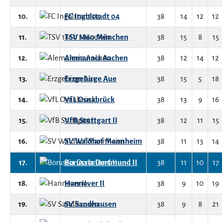
10.
FC Ingolstadt 04
38
14
12
12
11.
TSV 1860 München
38
15
8
15
12.
Alemannia Aachen
38
12
14
12
13.
Erzgebirge Aue
38
15
5
18
14.
VfL Osnabrück
38
13
9
16
15.
VfB Stuttgart II
38
12
11
15
16.
SV Waldhof Mannheim
38
11
13
14
17.
Borussia Dortmund II
38
11
10
17
18.
Hannover II
38
9
10
19
19.
SV Sandhausen
38
9
8
21