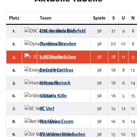
Platz
Team
Spiele
S
U
N
1.
DSC Arminia Bielefeld
38
21
9
8
2.
Dynamo Dresden
38
20
10
8
3.
1. FC Saarbrücken
38
18
11
9
4.
Energie Cottbus
38
18
8
12
5.
Hansa Rostock
38
18
6
14
6.
Viktoria Köln
38
18
5
15
7.
SC Verl
38
15
12
11
8.
Rot-Weiss Essen
38
16
8
14
9.
SV Wehen Wiesbaden
38
15
10
13