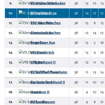
9.
SV Wehen Wiesbaden
38
15
10
13
10.
FC Ingolstadt 04
38
14
12
12
11.
TSV 1860 München
38
15
8
15
12.
Alemannia Aachen
38
12
14
12
13.
Erzgebirge Aue
38
15
5
18
14.
VfL Osnabrück
38
13
9
16
15.
VfB Stuttgart II
38
12
11
15
16.
SV Waldhof Mannheim
38
11
13
14
17.
Borussia Dortmund II
38
11
10
17
18.
Hannover II
38
9
10
19
19.
SV Sandhausen
38
9
8
21