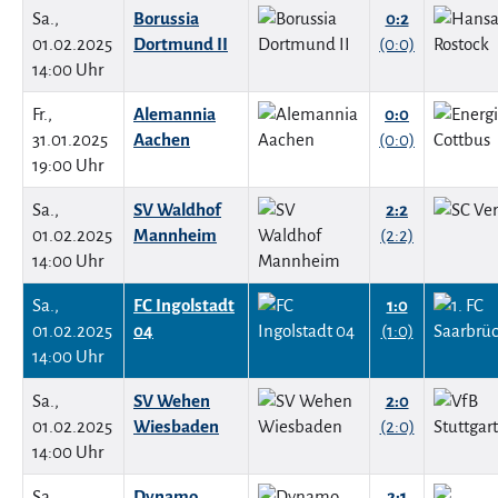
Sa.,
Borussia
0:2
01.02.2025
Dortmund II
(0:0)
14:00 Uhr
Fr.,
Alemannia
0:0
31.01.2025
Aachen
(0:0)
19:00 Uhr
Sa.,
SV Waldhof
2:2
01.02.2025
Mannheim
(2:2)
14:00 Uhr
Sa.,
FC Ingolstadt
1:0
01.02.2025
04
(1:0)
14:00 Uhr
Sa.,
SV Wehen
2:0
01.02.2025
Wiesbaden
(2:0)
14:00 Uhr
Sa.,
Dynamo
2:1