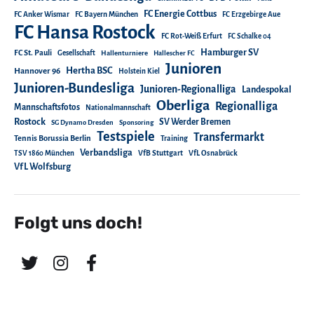
FC Energie Cottbus
FC Anker Wismar
FC Bayern München
FC Erzgebirge Aue
FC Hansa Rostock
FC Rot-Weiß Erfurt
FC Schalke 04
Hamburger SV
FC St. Pauli
Gesellschaft
Hallenturniere
Hallescher FC
Junioren
Hertha BSC
Hannover 96
Holstein Kiel
Junioren-Bundesliga
Junioren-Regionalliga
Landespokal
Oberliga
Regionalliga
Mannschaftsfotos
Nationalmannschaft
Rostock
SV Werder Bremen
SG Dynamo Dresden
Sponsoring
Testspiele
Transfermarkt
Tennis Borussia Berlin
Training
Verbandsliga
TSV 1860 München
VfB Stuttgart
VfL Osnabrück
VfL Wolfsburg
Folgt uns doch!