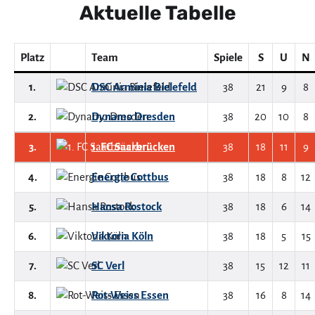
Aktuelle Tabelle
Platz
Team
Spiele
S
U
N
1.
DSC Arminia Bielefeld
38
21
9
8
2.
Dynamo Dresden
38
20
10
8
3.
1. FC Saarbrücken
38
18
11
9
4.
Energie Cottbus
38
18
8
12
5.
Hansa Rostock
38
18
6
14
6.
Viktoria Köln
38
18
5
15
7.
SC Verl
38
15
12
11
8.
Rot-Weiss Essen
38
16
8
14