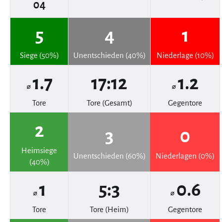
04
5
4
1
Siege (50%)
Unentschieden (40%)
Niederlage (10%)
1.7
17:12
1.2
⌀
⌀
Tore
Tore (Gesamt)
Gegentore
2
3
0
Heimsiege
Unentschieden (60%)
Niederlagen (0%)
(40%)
1
5:3
0.6
⌀
⌀
Tore
Tore (Heim)
Gegentore