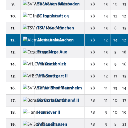
9.
SV Wehen Wiesbaden
38
15
10
13
10.
FC Ingolstadt 04
38
14
12
12
11.
TSV 1860 München
38
15
8
15
12.
Alemannia Aachen
38
12
14
12
13.
Erzgebirge Aue
38
15
5
18
14.
VfL Osnabrück
38
13
9
16
15.
VfB Stuttgart II
38
12
11
15
16.
SV Waldhof Mannheim
38
11
13
14
17.
Borussia Dortmund II
38
11
10
17
18.
Hannover II
38
9
10
19
19.
SV Sandhausen
38
9
8
21