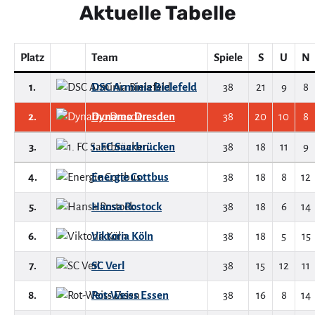
Aktuelle Tabelle
Platz
Team
Spiele
S
U
N
1.
DSC Arminia Bielefeld
38
21
9
8
2.
Dynamo Dresden
38
20
10
8
3.
1. FC Saarbrücken
38
18
11
9
4.
Energie Cottbus
38
18
8
12
5.
Hansa Rostock
38
18
6
14
6.
Viktoria Köln
38
18
5
15
7.
SC Verl
38
15
12
11
8.
Rot-Weiss Essen
38
16
8
14