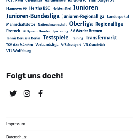
Hamburger SV
FC St. Pauli
Gesellschaft
Hallenturniere
Hallescher FC
Junioren
Hertha BSC
Hannover 96
Holstein Kiel
Junioren-Bundesliga
Junioren-Regionalliga
Landespokal
Oberliga
Regionalliga
Mannschaftsfotos
Nationalmannschaft
Rostock
SV Werder Bremen
SG Dynamo Dresden
Sponsoring
Testspiele
Transfermarkt
Tennis Borussia Berlin
Training
Verbandsliga
TSV 1860 München
VfB Stuttgart
VfL Osnabrück
VfL Wolfsburg
Folgt uns doch!
Impressum
Datenschutz