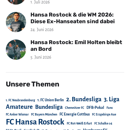
1. Juli 2026
Hansa Rostock & die WM 2026:
Diese Ex-Hanseaten sind dabei
24. Juni 2026
Hansa Rostock: Emil Holten bleibt
an Bord
5. Juni 2026
Unsere Themen
2. Bundesliga
3. Liga
1. FC Union Berlin
1. FC Neubrandenburg
Amateure
Bundesliga
DFB-Pokal
Chemnitzer FC
Fans
FC Energie Cottbus
FC Anker Wismar
FC Bayern München
FC Erzgebirge Aue
FC Hansa Rostock
FC Rot-Weiß Erfurt
FC Schalke 04