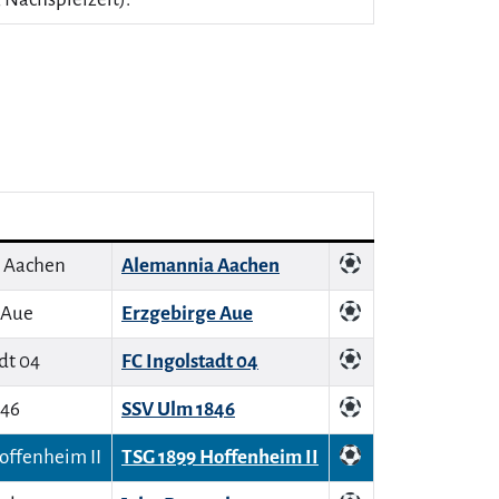
Alemannia Aachen
Erzgebirge Aue
FC Ingolstadt 04
SSV Ulm 1846
TSG 1899 Hoffenheim II