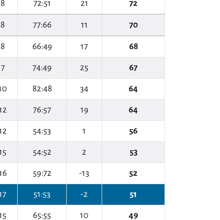
8
72:51
21
72
8
77:66
11
70
8
66:49
17
68
7
74:49
25
67
10
82:48
34
64
12
76:57
19
64
12
54:53
1
56
15
54:52
2
53
16
59:72
-13
52
17
51:53
-2
51
15
65:55
10
49