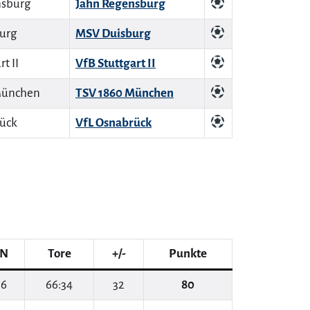
Jahn Regensburg
MSV Duisburg
VfB Stuttgart II
TSV 1860 München
VfL Osnabrück
N
Tore
+/-
Punkte
6
66:34
32
80