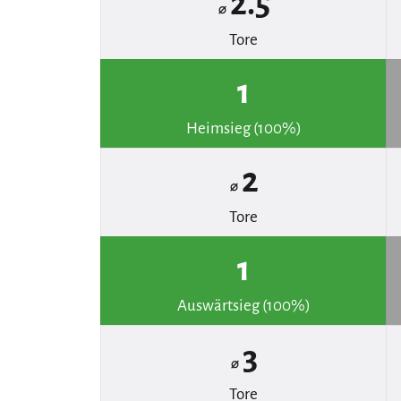
2.5
⌀
Tore
1
Heimsieg (100%)
2
⌀
Tore
1
Auswärtsieg (100%)
3
⌀
Tore