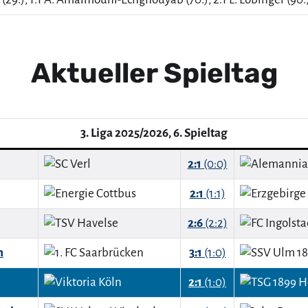
Aktueller Spieltag
3. Liga 2025/2026, 6. Spieltag
2:1
(0:0)
2:1
(1:1)
2:6
(2:2)
n
3:1
(1:0)
2:1
(1:0)