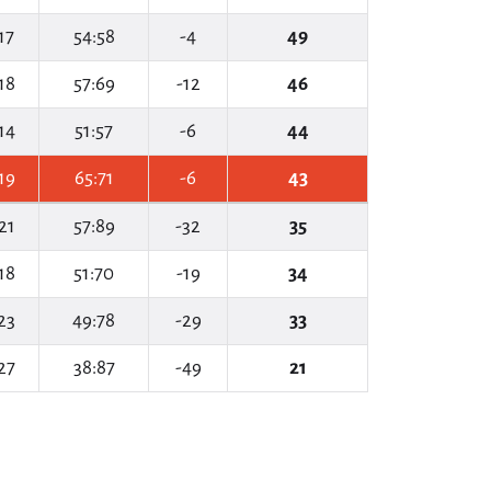
17
54:58
-4
49
18
57:69
-12
46
14
51:57
-6
44
19
65:71
-6
43
21
57:89
-32
35
18
51:70
-19
34
23
49:78
-29
33
27
38:87
-49
21