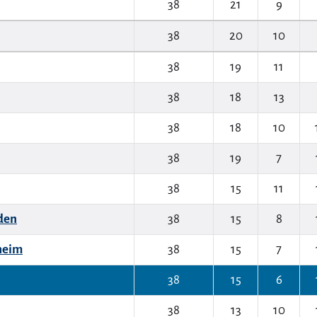
38
21
9
38
20
10
38
19
11
38
18
13
38
18
10
38
19
7
38
15
11
den
38
15
8
heim
38
15
7
38
15
6
38
13
10