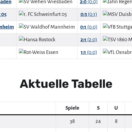
baden
2:0
(0:0)
 05
0:3
(0:1)
nnheim
0:1
(0:0)
2:1
(2:0)
1:1
(0:0)
Aktuelle Tabelle
Spiele
S
U
38
24
8