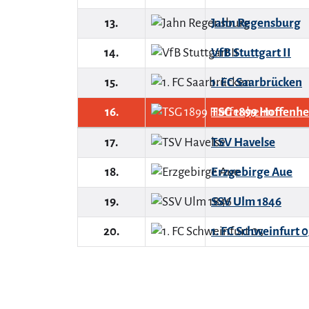
13.
Jahn Regensburg
14.
VfB Stuttgart II
15.
1. FC Saarbrücken
16.
TSG 1899 Hoffenhe
17.
TSV Havelse
18.
Erzgebirge Aue
19.
SSV Ulm 1846
20.
1. FC Schweinfurt 0