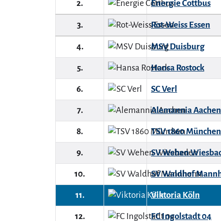
2.
Energie Cottbus
3.
Rot-Weiss Essen
4.
MSV Duisburg
5.
Hansa Rostock
6.
SC Verl
7.
Alemannia Aachen
8.
TSV 1860 München
9.
SV Wehen Wiesba
10.
SV Waldhof Mann
11.
Viktoria Köln
12.
FC Ingolstadt 04