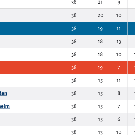
38
21
9
38
20
10
38
19
11
38
18
13
38
18
10
38
19
7
38
15
11
den
38
15
8
heim
38
15
7
38
15
6
38
13
10