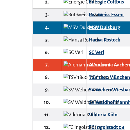
2.
Energie Cottbus
3.
Rot-Weiss Essen
4.
MSV Duisburg
5.
Hansa Rostock
6.
SC Verl
7.
Alemannia Aachen
8.
TSV 1860 München
9.
SV Wehen Wiesba
10.
SV Waldhof Mann
11.
Viktoria Köln
12.
FC Ingolstadt 04