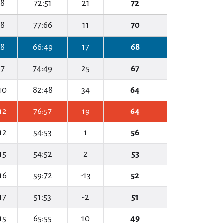
8
72:51
21
72
8
77:66
11
70
8
66:49
17
68
7
74:49
25
67
10
82:48
34
64
12
76:57
19
64
12
54:53
1
56
15
54:52
2
53
16
59:72
-13
52
17
51:53
-2
51
15
65:55
10
49