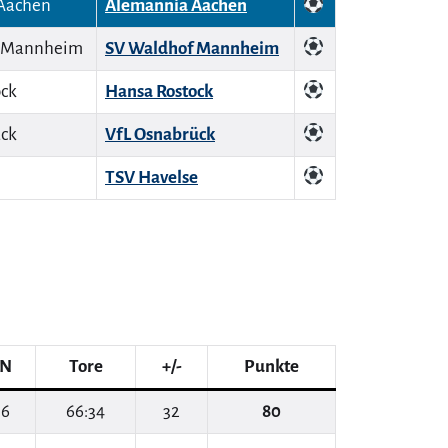
Alemannia Aachen
SV Waldhof Mannheim
Hansa Rostock
VfL Osnabrück
TSV Havelse
N
Tore
+/-
Punkte
6
66:34
32
80