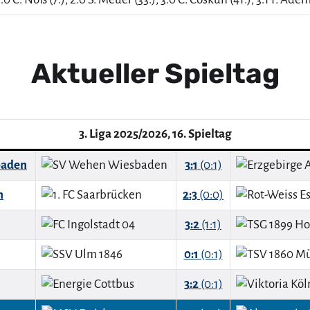
Aktueller Spieltag
3. Liga 2025/2026, 16. Spieltag
baden
3:1
(0:1)
n
2:3
(0:0)
3:2
(1:1)
0:1
(0:1)
3:2
(0:1)