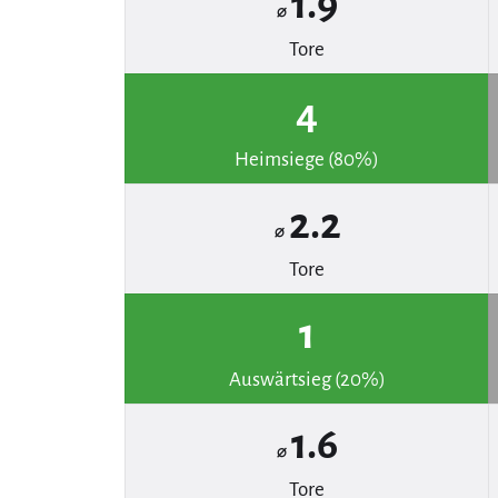
1.9
⌀
Tore
4
Heimsiege (80%)
2.2
⌀
Tore
1
Auswärtsieg (20%)
1.6
⌀
Tore