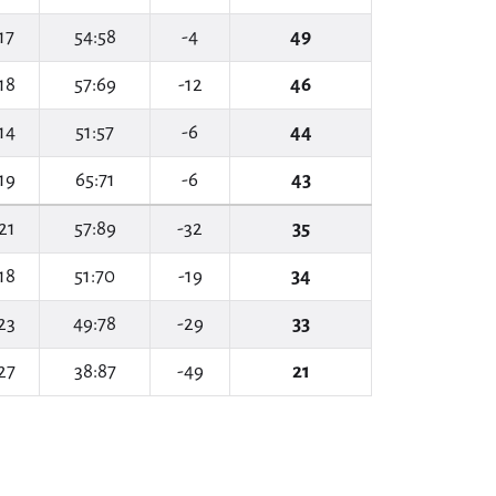
17
54:58
-4
49
18
57:69
-12
46
14
51:57
-6
44
19
65:71
-6
43
21
57:89
-32
35
18
51:70
-19
34
23
49:78
-29
33
27
38:87
-49
21