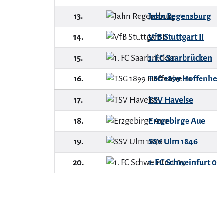
13.
Jahn Regensburg
14.
VfB Stuttgart II
15.
1. FC Saarbrücken
16.
TSG 1899 Hoffenhe
17.
TSV Havelse
18.
Erzgebirge Aue
19.
SSV Ulm 1846
20.
1. FC Schweinfurt 0