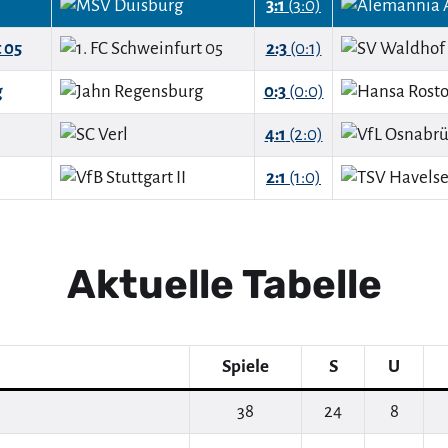
3:1
(3:0)
 05
2:3
(0:1)
g
0:3
(0:0)
4:1
(2:0)
2:1
(1:0)
Aktuelle Tabelle
Spiele
S
U
38
24
8