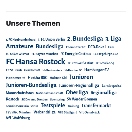
Unsere Themen
2. Bundesliga
3. Liga
1. FC Union Berlin
1. FC Neubrandenburg
Amateure
Bundesliga
DFB-Pokal
Chemnitzer FC
Fans
FC Energie Cottbus
FC Anker Wismar
FC Bayern München
FC Erzgebirge Aue
FC Hansa Rostock
FC Rot-Weiß Erfurt
FC Schalke 04
Hamburger SV
FC St. Pauli
Gesellschaft
Hallenturniere
Hallescher FC
Junioren
Hertha BSC
Hannover 96
Holstein Kiel
Junioren-Bundesliga
Junioren-Regionalliga
Landespokal
Oberliga
Regionalliga
Mannschaftsfotos
Nationalmannschaft
Rostock
SV Werder Bremen
SG Dynamo Dresden
Sponsoring
Testspiele
Transfermarkt
Tennis Borussia Berlin
Training
Verbandsliga
TSV 1860 München
VfB Stuttgart
VfL Osnabrück
VfL Wolfsburg