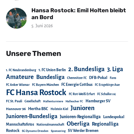
Hansa Rostock: Emil Holten bleibt
an Bord
5. Juni 2026
Unsere Themen
2. Bundesliga
3. Liga
1. FC Union Berlin
1. FC Neubrandenburg
Amateure
Bundesliga
DFB-Pokal
Chemnitzer FC
Fans
FC Energie Cottbus
FC Anker Wismar
FC Bayern München
FC Erzgebirge Aue
FC Hansa Rostock
FC Rot-Weiß Erfurt
FC Schalke 04
Hamburger SV
FC St. Pauli
Gesellschaft
Hallenturniere
Hallescher FC
Junioren
Hertha BSC
Hannover 96
Holstein Kiel
Junioren-Bundesliga
Junioren-Regionalliga
Landespokal
Oberliga
Regionalliga
Mannschaftsfotos
Nationalmannschaft
Rostock
SV Werder Bremen
SG Dynamo Dresden
Sponsoring