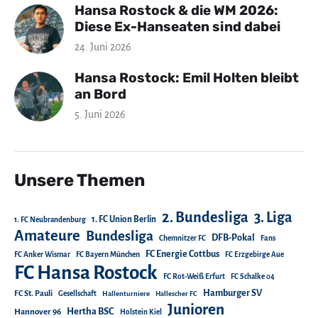
Hansa Rostock & die WM 2026:
Diese Ex-Hanseaten sind dabei
24. Juni 2026
Hansa Rostock: Emil Holten bleibt
an Bord
5. Juni 2026
Unsere Themen
2. Bundesliga
3. Liga
1. FC Union Berlin
1. FC Neubrandenburg
Amateure
Bundesliga
DFB-Pokal
Chemnitzer FC
Fans
FC Energie Cottbus
FC Anker Wismar
FC Bayern München
FC Erzgebirge Aue
FC Hansa Rostock
FC Rot-Weiß Erfurt
FC Schalke 04
Hamburger SV
FC St. Pauli
Gesellschaft
Hallenturniere
Hallescher FC
Junioren
Hertha BSC
Hannover 96
Holstein Kiel