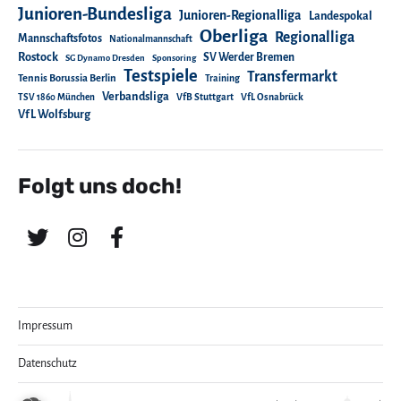
Junioren-Bundesliga
Junioren-Regionalliga
Landespokal
Oberliga
Regionalliga
Mannschaftsfotos
Nationalmannschaft
Rostock
SV Werder Bremen
SG Dynamo Dresden
Sponsoring
Testspiele
Transfermarkt
Tennis Borussia Berlin
Training
Verbandsliga
TSV 1860 München
VfB Stuttgart
VfL Osnabrück
VfL Wolfsburg
Folgt uns doch!
Impressum
Datenschutz