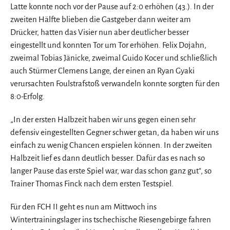
Latte konnte noch vor der Pause auf 2:0 erhöhen (43.). In der
zweiten Hälfte blieben die Gastgeber dann weiter am
Drücker, hatten das Visier nun aber deutlicher besser
eingestellt und konnten Tor um Tor erhöhen. Felix Dojahn,
zweimal Tobias Jänicke, zweimal Guido Kocer und schließlich
auch Stürmer Clemens Lange, der einen an Ryan Gyaki
verursachten Foulstrafstoß verwandeln konnte sorgten für den
8:0-Erfolg.
„In der ersten Halbzeit haben wir uns gegen einen sehr
defensiv eingestellten Gegner schwer getan, da haben wir uns
einfach zu wenig Chancen erspielen können. In der zweiten
Halbzeit lief es dann deutlich besser. Dafür das es nach so
langer Pause das erste Spiel war, war das schon ganz gut“, so
Trainer Thomas Finck nach dem ersten Testspiel.
Für den FCH II geht es nun am Mittwoch ins
Wintertrainingslager ins tschechische Riesengebirge fahren