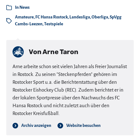
In
News
Amateure
,
FC Hansa Rostock
,
Landesliga
,
Oberliga
,
SpVgg
Cambs-Leezen
,
Testspiele
Von
Arne Taron
Arne arbeite schon seit vielen Jahren als Freier Journalist
in Rostock. Zu seinen "Steckenpferden" gehören im
Rostocker Sport u.a. die Berichterstattung über den
Rostocker Eishockey Club (REC). Zudem berichtet er in
der lokalen Sportpresse über den Nachwuchs des FC
Hansa Rostock und nicht zuletzt auch über den
Rostocker Kreisfußball.
Archiv anzeigen
Website besuchen