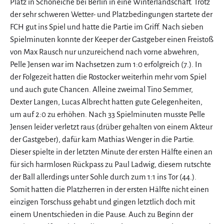
Platz in Schöneiche bei Berlin in eine Winterlandschaft. Trotz
der sehr schweren Wetter- und Platzbedingungen startete der
FCH gut ins Spiel und hatte die Partie im Griff. Nach sieben
Spielminuten konnte der Keeper der Gastgeber einen Freistoß
von Max Rausch nur unzureichend nach vorne abwehren,
Pelle Jensen war im Nachsetzen zum 1:0 erfolgreich (7.). In
der Folgezeit hatten die Rostocker weiterhin mehr vom Spiel
und auch gute Chancen. Alleine zweimal Tino Semmer,
Dexter Langen, Lucas Albrecht hatten gute Gelegenheiten,
um auf 2:0 zu erhöhen. Nach 33 Spielminuten musste Pelle
Jensen leider verletzt raus (drüber gehalten von einem Akteur
der Gastgeber), dafür kam Mathias Wenger in die Partie.
Dieser spielte in der letzten Minute der ersten Hälfte einen an
für sich harmlosen Rückpass zu Paul Ladwig, diesem rutschte
der Ball allerdings unter Sohle durch zum 1:1 ins Tor (44.).
Somit hatten die Platzherren in der ersten Hälfte nicht einen
einzigen Torschuss gehabt und gingen letztlich doch mit
einem Unentschieden in die Pause. Auch zu Beginn der