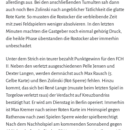
allerdings aus. Bei den anschließenden Tumulten sah dann
auch noch Ben Zolinski nach angeblicher Tätlichkeit die glatte
Rote Karte. So mussten die Rostocker die verbleibende Zeit
mit zwei Feldspielern weniger absolvieren. In den letzten
Minuten machten die Gastgeber noch einmal gehörig Druck,
die heikle Phase überstanden die Rostocker aber immerhin
unbeschadet.
Unter dem Strich ein teurer bezahlt Punktgewinn für den FCH
II. Neben den verletzt ausgeschiedenen Pelle Jensen und
Dexter Langen, werden demnächst auch Max Rausch (5.
Gelbe Karte) und Ben Zolinski (Rot-Sperre) fehlen. Hinzu
kommt, das sich bei René Lange (musste beim letzten Spiel in
Torgelow verletzt raus) der Verdacht auf Kreuzbandriss
bestätigt hat. Er wird am Dienstag in Berlin operiert. Immerhin
ist Max Kremer nach seiner Roten Karte im Heimspiel gegen
Rathenow nach zwei Spielen Sperre wieder spielberechtigt.
Nach dem Nachholspiel am kommenden Sonnabend gegen