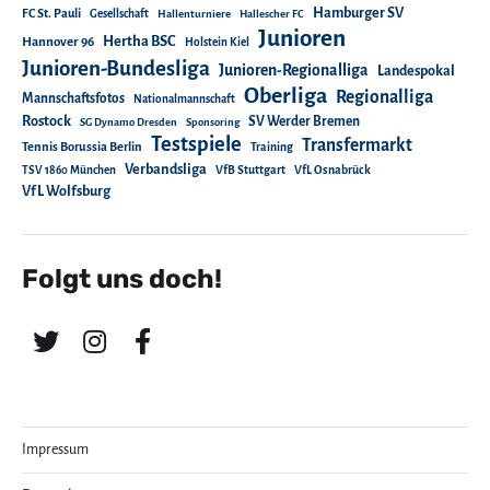
Hamburger SV
FC St. Pauli
Gesellschaft
Hallenturniere
Hallescher FC
Junioren
Hertha BSC
Hannover 96
Holstein Kiel
Junioren-Bundesliga
Junioren-Regionalliga
Landespokal
Oberliga
Regionalliga
Mannschaftsfotos
Nationalmannschaft
Rostock
SV Werder Bremen
SG Dynamo Dresden
Sponsoring
Testspiele
Transfermarkt
Tennis Borussia Berlin
Training
Verbandsliga
TSV 1860 München
VfB Stuttgart
VfL Osnabrück
VfL Wolfsburg
Folgt uns doch!
Impressum