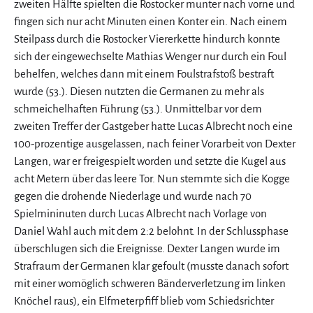
zweiten Hälfte spielten die Rostocker munter nach vorne und
fingen sich nur acht Minuten einen Konter ein. Nach einem
Steilpass durch die Rostocker Viererkette hindurch konnte
sich der eingewechselte Mathias Wenger nur durch ein Foul
behelfen, welches dann mit einem Foulstrafstoß bestraft
wurde (53.). Diesen nutzten die Germanen zu mehr als
schmeichelhaften Führung (53.). Unmittelbar vor dem
zweiten Treffer der Gastgeber hatte Lucas Albrecht noch eine
100-prozentige ausgelassen, nach feiner Vorarbeit von Dexter
Langen, war er freigespielt worden und setzte die Kugel aus
acht Metern über das leere Tor. Nun stemmte sich die Kogge
gegen die drohende Niederlage und wurde nach 70
Spielmininuten durch Lucas Albrecht nach Vorlage von
Daniel Wahl auch mit dem 2:2 belohnt. In der Schlussphase
überschlugen sich die Ereignisse. Dexter Langen wurde im
Strafraum der Germanen klar gefoult (musste danach sofort
mit einer womöglich schweren Bänderverletzung im linken
Knöchel raus), ein Elfmeterpfiff blieb vom Schiedsrichter