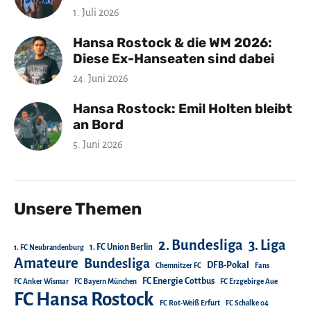
1. Juli 2026
Hansa Rostock & die WM 2026:
Diese Ex-Hanseaten sind dabei
24. Juni 2026
Hansa Rostock: Emil Holten bleibt
an Bord
5. Juni 2026
Unsere Themen
2. Bundesliga
3. Liga
1. FC Union Berlin
1. FC Neubrandenburg
Amateure
Bundesliga
DFB-Pokal
Chemnitzer FC
Fans
FC Energie Cottbus
FC Anker Wismar
FC Bayern München
FC Erzgebirge Aue
FC Hansa Rostock
FC Rot-Weiß Erfurt
FC Schalke 04