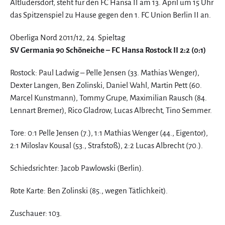
Altlüdersdorf, steht für den FC Hansa II am 13. April um 15 Uhr
das Spitzenspiel zu Hause gegen den 1. FC Union Berlin II an.
Oberliga Nord 2011/12, 24. Spieltag
SV Germania 90 Schöneiche – FC Hansa Rostock II 2:2 (0:1)
Rostock: Paul Ladwig – Pelle Jensen (33. Mathias Wenger),
Dexter Langen, Ben Zolinski, Daniel Wahl, Martin Pett (60.
Marcel Kunstmann), Tommy Grupe, Maximilian Rausch (84.
Lennart Bremer), Rico Gladrow, Lucas Albrecht, Tino Semmer.
Tore: 0:1 Pelle Jensen (7.), 1:1 Mathias Wenger (44., Eigentor),
2:1 Miloslav Kousal (53., Strafstoß), 2:2 Lucas Albrecht (70.).
Schiedsrichter: Jacob Pawlowski (Berlin).
Rote Karte: Ben Zolinski (85., wegen Tätlichkeit).
Zuschauer: 103.