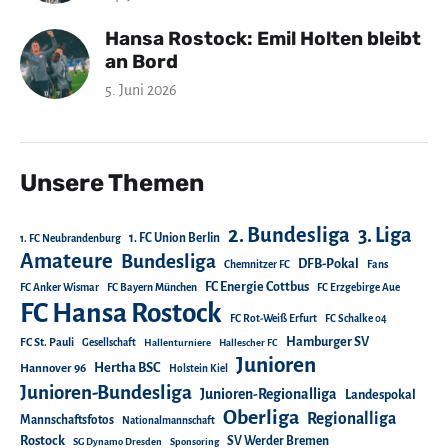
Hansa Rostock: Emil Holten bleibt
an Bord
5. Juni 2026
Unsere Themen
2. Bundesliga
3. Liga
1. FC Union Berlin
1. FC Neubrandenburg
Amateure
Bundesliga
DFB-Pokal
Chemnitzer FC
Fans
FC Energie Cottbus
FC Anker Wismar
FC Bayern München
FC Erzgebirge Aue
FC Hansa Rostock
FC Rot-Weiß Erfurt
FC Schalke 04
Hamburger SV
FC St. Pauli
Gesellschaft
Hallenturniere
Hallescher FC
Junioren
Hertha BSC
Hannover 96
Holstein Kiel
Junioren-Bundesliga
Junioren-Regionalliga
Landespokal
Oberliga
Regionalliga
Mannschaftsfotos
Nationalmannschaft
Rostock
SV Werder Bremen
SG Dynamo Dresden
Sponsoring