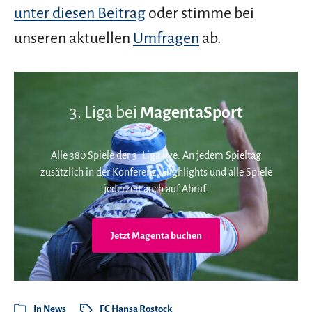
unter diesen Beitrag
oder stimme bei
unseren aktuellen
Umfragen
ab.
3. Liga bei
MagentaSport
Alle 380 Spiele der 3. Liga live. An jedem Spieltag
zusätzlich in der Konferenz. Highlights und alle Spiele
jederzeit auch auf Abruf.
Jetzt Magenta buchen
In
News
FC Hansa Rostock