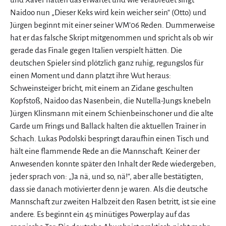
Naidoo nun „Dieser Keks wird kein weicher sein“ (Otto) und
Jürgen beginnt mit einer seiner WM’06 Reden. Dummerweise
hat er das falsche Skript mitgenommen und spricht als ob wir
gerade das Finale gegen Italien verspielt hätten. Die
deutschen Spieler sind plötzlich ganz ruhig, regungslos für
einen Moment und dann platzt ihre Wut heraus:
Schweinsteiger bricht, mit einem an Zidane geschulten
Kopfstoß, Naidoo das Nasenbein, die Nutella-Jungs knebeln
Jürgen Klinsmann mit einem Schienbeinschoner und die alte
Garde um Frings und Ballack halten die aktuellen Trainer in
Schach. Lukas Podolski bespringt daraufhin einen Tisch und
hält eine flammende Rede an die Mannschaft. Keiner der
Anwesenden konnte später den Inhalt der Rede wiedergeben,
jeder sprach von: „Ja nä, und so, nä!“, aber alle bestätigten,
dass sie danach motivierter denn je waren. Als die deutsche
Mannschaft zur zweiten Halbzeit den Rasen betritt, ist sie eine
andere. Es beginnt ein 45 minütiges Powerplay auf das