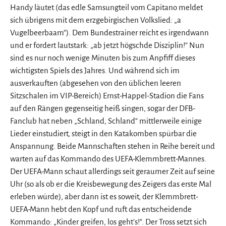
Handy läutet (das edle Samsungteil vom Capitano meldet
sich übrigens mit dem erzgebirgischen Volkslied: „a
Vugelbeerbaam“). Dem Bundestrainer reicht es irgendwann
und er fordert lautstark: „ab jetzt högschde Disziplin!“ Nun
sind es nur noch wenige Minuten bis zum Anpfiff dieses
wichtigsten Spiels des Jahres. Und während sich im
ausverkauften (abgesehen von den üblichen leeren
Sitzschalen im VIP-Bereich) Ernst-Happel-Stadion die Fans
auf den Rängen gegenseitig heiß singen, sogar der DFB-
Fanclub hat neben „Schland, Schland“ mittlerweile einige
Lieder einstudiert, steigt in den Katakomben spürbar die
Anspannung. Beide Mannschaften stehen in Reihe bereit und
warten auf das Kommando des UEFA-Klemmbrett-Mannes.
Der UEFA-Mann schaut allerdings seit geraumer Zeit auf seine
Uhr (so als ob er die Kreisbewegung des Zeigers das erste Mal
erleben würde), aber dann ist es soweit, der Klemmbrett-
UEFA-Mann hebt den Kopf und ruft das entscheidende
Kommando: „Kinder greifen, los geht’s!“. Der Tross setzt sich