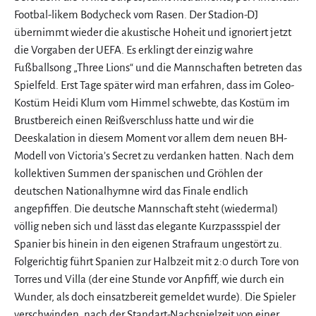
Footbal-likem Bodycheck vom Rasen. Der Stadion-DJ
übernimmt wieder die akustische Hoheit und ignoriert jetzt
die Vorgaben der UEFA. Es erklingt der einzig wahre
Fußballsong „Three Lions“ und die Mannschaften betreten das
Spielfeld. Erst Tage später wird man erfahren, dass im Goleo-
Kostüm Heidi Klum vom Himmel schwebte, das Kostüm im
Brustbereich einen Reißverschluss hatte und wir die
Deeskalation in diesem Moment vor allem dem neuen BH-
Modell von Victoria’s Secret zu verdanken hatten. Nach dem
kollektiven Summen der spanischen und Gröhlen der
deutschen Nationalhymne wird das Finale endlich
angepfiffen. Die deutsche Mannschaft steht (wiedermal)
völlig neben sich und lässt das elegante Kurzpassspiel der
Spanier bis hinein in den eigenen Strafraum ungestört zu.
Folgerichtig führt Spanien zur Halbzeit mit 2:0 durch Tore von
Torres und Villa (der eine Stunde vor Anpfiff, wie durch ein
Wunder, als doch einsatzbereit gemeldet wurde). Die Spieler
verschwinden, nach der Standart-Nachspielzeit von einer