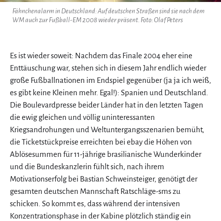
Fähnchenalarm in Deutschland: Auf deutschen Straßen sind sie nach dem
WM auch zur Fußball-EM 2008 wieder präsent. Foto: Olaf Peters
Es ist wieder soweit: Nachdem das Finale 2004 eher eine
Enttäuschung war, stehen sich in diesem Jahr endlich wieder
große Fußballnationen im Endspiel gegenüber (ja ja ich weiß,
es gibt keine Kleinen mehr. Egal!): Spanien und Deutschland.
Die Boulevardpresse beider Länder hat in den letzten Tagen
die ewig gleichen und völlig uninteressanten
Kriegsandrohungen und Weltuntergangsszenarien bemüht,
die Ticketstückpreise erreichten bei ebay die Höhen von
Ablösesummen für 11-jährige brasilianische Wunderkinder
und die Bundeskanzlerin fühlt sich, nach ihrem
Motivationserfolg bei Bastian Schweinsteiger, genötigt der
gesamten deutschen Mannschaft Ratschläge-sms zu
schicken. So kommt es, dass während der intensiven
Konzentrationsphase in der Kabine plötzlich ständig ein