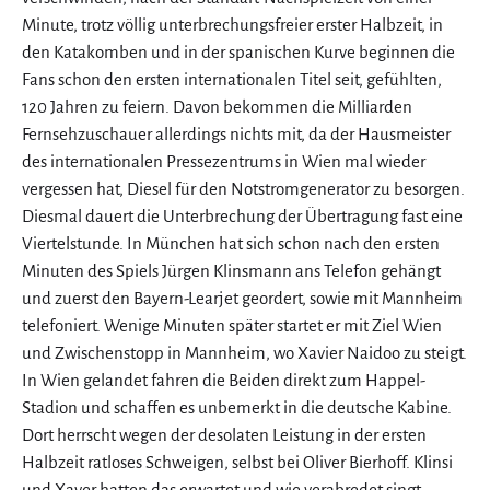
Minute, trotz völlig unterbrechungsfreier erster Halbzeit, in
den Katakomben und in der spanischen Kurve beginnen die
Fans schon den ersten internationalen Titel seit, gefühlten,
120 Jahren zu feiern. Davon bekommen die Milliarden
Fernsehzuschauer allerdings nichts mit, da der Hausmeister
des internationalen Pressezentrums in Wien mal wieder
vergessen hat, Diesel für den Notstromgenerator zu besorgen.
Diesmal dauert die Unterbrechung der Übertragung fast eine
Viertelstunde. In München hat sich schon nach den ersten
Minuten des Spiels Jürgen Klinsmann ans Telefon gehängt
und zuerst den Bayern-Learjet geordert, sowie mit Mannheim
telefoniert. Wenige Minuten später startet er mit Ziel Wien
und Zwischenstopp in Mannheim, wo Xavier Naidoo zu steigt.
In Wien gelandet fahren die Beiden direkt zum Happel-
Stadion und schaffen es unbemerkt in die deutsche Kabine.
Dort herrscht wegen der desolaten Leistung in der ersten
Halbzeit ratloses Schweigen, selbst bei Oliver Bierhoff. Klinsi
und Xaver hatten das erwartet und wie verabredet singt