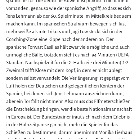
spanische Tor. Die deutsche Abwehr ist praktisch nicht mehr
vorhanden, genauso wie der spanische Angriff, so dass es sich
Jens Lehmann ab der 60. Spielminute im Mittelkreis bequem
machen kann. Im spanischen Strafraum bewegen sich fast
mehr weiße als rote Trikots und Jogi Löw steckt sich in der
Coaching-Zone eine Kippe nach der anderen an. Der
spanische Torwart Casillas hält zwar viele mögliche und auch
unmögliche Bälle, trotzdem steht es nach 94 Minuten (UEFA-
Standart-Nachspielzeit für die 2. Halbzeit: drei Minuten) 2:2.
Zweimal trifft Klose mit dem Kopf, in dem er nicht ablegt
sondern selbst verwandelt. Die Verlängerung ist geprägt vom
Luft holen der Deutschen und gelegentlichen Kontern der
Spanier, bei denen sich Jens Lehmann auszeichnen kann,
aber ein Tor fällt nicht mehr. Also muss das Elfmeterschießen
die Entscheidung bringen, wer die beste Nationalmannschaft
in Europa ist. Der Bundestrainer traut sich nach dem Erlebnis
in der Halbzeitpause gar nicht mehr die Spieler für das
Schießen zu bestimmen, darum übernimmt Monika Lierhaus