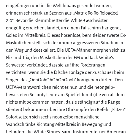
eingefangen und in die Welt hinaus gesendet werden,
erinnern sehr stark an Szenen aus „Matrix Re-Re-Reloaded
2.0“. Bevor die Klemmbretter die White-Geschwister
endgültig erreichen, landet, an einem Fallschirm hängend,
Goleo im Mittelkreis. Dieses hosenlose, bemitleidenswerte Ex-
Maskottchen stellt sich der immer aggressiveren Situation in
den Weg und deeskaliert: Die UEFA-Männer morphen sich zu
Flix und Trix, den Maskottchen der EM und Jack White’s
Schwester verkündet, dass sie auf ihre Forderungen
verzichten, wenn sie die falsche Tonlage der Zuschauer beim
Singen des „OohOohOhOhOhOooh“ korrigieren dürfen. Den
UEFA-Verantwortlichen reicht es nun und die neongelb-
bewesteten Security-Leute am Spielfeldrand (die von all dem
nichts mit bekommen hatten, da sie ständig auf die Ränge
stierten) bekommen über ihre Ohrknöpfe den Befehl „Flitzer“.
Sofort setzen sich sechs neongelbe menschliche
Wandschränke Richtung Mittelkreis in Bewegung und
befördern die White Stripes, samt Instrumente, per American