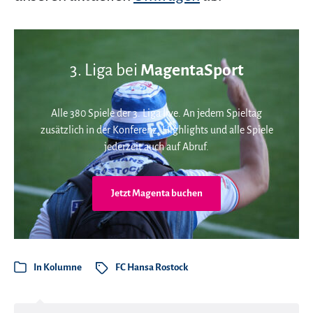
3. Liga bei
MagentaSport
Alle 380 Spiele der 3. Liga live. An jedem Spieltag
zusätzlich in der Konferenz. Highlights und alle Spiele
jederzeit auch auf Abruf.
Jetzt Magenta buchen
In
Kolumne
FC Hansa Rostock