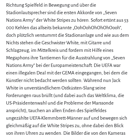
Richtung Spielfeld in Bewegung und über die
Stadionlautsprecher sind die ersten Akkorde von „Seven
Nations Army“ der White Stripes zu hören. Sofort ertönt aus 53
000 Kehlen das allseits bekannte „OohOohOhOhOhOooh“,
doch plötzlich verstummt die Stadionanlage und wie aus dem
Nichts stehen die Geschwister White, mit Gitarre und
Schlagzeug, im Mittelkreis und fordern mit Hilfe eines
Megaphons ihre Tantiemen für die Ausstrahlung von „Seven
Nations Army“ bei der Europameisterschaft. Die UEFA war
einen illegalen Deal mit der GEMA eingegangen, bei dem die
Künstler nicht bedacht werden sollten. Während nun Jack
White in unverständlichem Ostküsten-Slang seine
Forderungen raus brüllt (und dabei auch das Weltklima, die
US-Präsidentenwahl und die Probleme der Marssonde
anspricht), tauchen an allen Enden des Spielfeldes
ungezählte UEFA-Klemmbrett-Männer auf und bewegen sich
gleichmäßig auf die White Stripes zu, ohne dabei den Blick
von ihren Uhren zu wenden. Die Bilder die von den Kameras