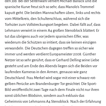
den Job. Bei der Seitenwahl verliert Michael Ballack und die
spanische Kurve freut sich so sehr, dass Manolo’s Trommel
kaputt geht. Die beiden Mannschaften üben, links und rechts
vom Mittelkreis, den Schulterschluss, während sich die
Torhüter zum Vollstreckungsort begeben. Dabei fällt auf, dass
Lehmann verwirrt in einem A4 großen Stenoblock blättert. Er
tut das übrigens auch vor jedem spanischen Elfer, was
wiederum die Schützen so irritiert, dass sie keinen einzigen
verwandeln. Die Deutschen dagegen treffen so sicher wie
immer und werden verdient Europameister 2008. Günther
Netzer ist so sehr gerührt, dass er Gerhard Delling seine Liebe
gesteht und am Ende des Abends liegen sich die Beiden vor
laufenden Kameras in den Armen, genauso wie ganz
Deutschland. Frau Merkel wird sogar mit einer schwarz-rot-
gelben Perücke am Brandenburger Tor gesichtet. Die Sport-
Bild veröffentlicht zwei Tage nach dem Finale nicht nur ihren
sonst üblichen Blödsinn, sondern auch exklusiv das
Geheimnis von Lehmanns A4 Stenoblock: Nach der Erfahrung