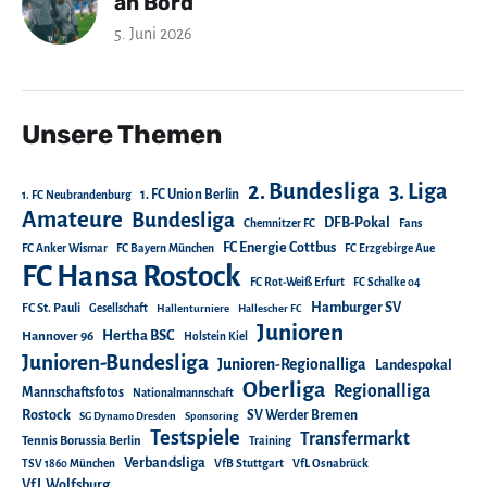
an Bord
5. Juni 2026
Unsere Themen
2. Bundesliga
3. Liga
1. FC Union Berlin
1. FC Neubrandenburg
Amateure
Bundesliga
DFB-Pokal
Chemnitzer FC
Fans
FC Energie Cottbus
FC Anker Wismar
FC Bayern München
FC Erzgebirge Aue
FC Hansa Rostock
FC Rot-Weiß Erfurt
FC Schalke 04
Hamburger SV
FC St. Pauli
Gesellschaft
Hallenturniere
Hallescher FC
Junioren
Hertha BSC
Hannover 96
Holstein Kiel
Junioren-Bundesliga
Junioren-Regionalliga
Landespokal
Oberliga
Regionalliga
Mannschaftsfotos
Nationalmannschaft
Rostock
SV Werder Bremen
SG Dynamo Dresden
Sponsoring
Testspiele
Transfermarkt
Tennis Borussia Berlin
Training
Verbandsliga
TSV 1860 München
VfB Stuttgart
VfL Osnabrück
VfL Wolfsburg