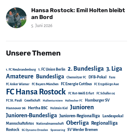
Hansa Rostock: Emil Holten bleibt
an Bord
5. Juni 2026
Unsere Themen
2. Bundesliga
3. Liga
1. FC Union Berlin
1. FC Neubrandenburg
Amateure
Bundesliga
DFB-Pokal
Chemnitzer FC
Fans
FC Energie Cottbus
FC Anker Wismar
FC Bayern München
FC Erzgebirge Aue
FC Hansa Rostock
FC Rot-Weiß Erfurt
FC Schalke 04
Hamburger SV
FC St. Pauli
Gesellschaft
Hallenturniere
Hallescher FC
Junioren
Hertha BSC
Hannover 96
Holstein Kiel
Junioren-Bundesliga
Junioren-Regionalliga
Landespokal
Oberliga
Regionalliga
Mannschaftsfotos
Nationalmannschaft
Rostock
SV Werder Bremen
SG Dynamo Dresden
Sponsoring