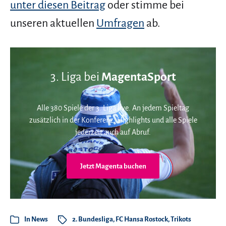
unter diesen Beitrag
oder stimme bei
unseren aktuellen
Umfragen
ab.
3. Liga bei
MagentaSport
Alle 380 Spiele der 3. Liga live. An jedem Spieltag
zusätzlich in der Konferenz. Highlights und alle Spiele
jederzeit auch auf Abruf.
Jetzt Magenta buchen
In
News
2. Bundesliga
,
FC Hansa Rostock
,
Trikots