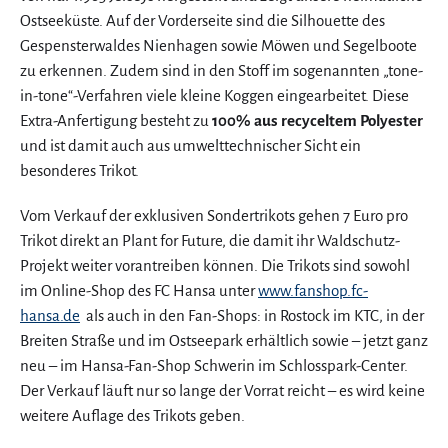
Ostseeküste. Auf der Vorderseite sind die Silhouette des
Gespensterwaldes Nienhagen sowie Möwen und Segelboote
zu erkennen. Zudem sind in den Stoff im sogenannten „tone-
in-tone“-Verfahren viele kleine Koggen eingearbeitet. Diese
Extra-Anfertigung besteht zu
100% aus recyceltem Polyester
und ist damit auch aus umwelttechnischer Sicht ein
besonderes Trikot.
Vom Verkauf der exklusiven Sondertrikots gehen 7 Euro pro
Trikot direkt an Plant for Future, die damit ihr Waldschutz-
Projekt weiter vorantreiben können. Die Trikots sind sowohl
im Online-Shop des FC Hansa unter
www.fanshop.fc-
hansa.de
als auch in den Fan-Shops: in Rostock im KTC, in der
Breiten Straße und im Ostseepark erhältlich sowie – jetzt ganz
neu – im Hansa-Fan-Shop Schwerin im Schlosspark-Center.
Der Verkauf läuft nur so lange der Vorrat reicht – es wird keine
weitere Auflage des Trikots geben.