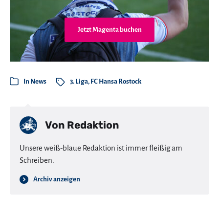
Jetzt Magenta buchen
In
News
3. Liga
,
FC Hansa Rostock
Von
Redaktion
Unsere weiß-blaue Redaktion ist immer fleißig am
Schreiben.
Archiv anzeigen