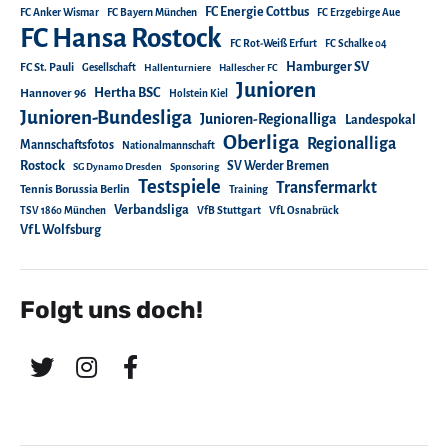
FC Energie Cottbus
FC Anker Wismar
FC Bayern München
FC Erzgebirge Aue
FC Hansa Rostock
FC Rot-Weiß Erfurt
FC Schalke 04
Hamburger SV
FC St. Pauli
Gesellschaft
Hallenturniere
Hallescher FC
Junioren
Hertha BSC
Hannover 96
Holstein Kiel
Junioren-Bundesliga
Junioren-Regionalliga
Landespokal
Oberliga
Regionalliga
Mannschaftsfotos
Nationalmannschaft
Rostock
SV Werder Bremen
SG Dynamo Dresden
Sponsoring
Testspiele
Transfermarkt
Tennis Borussia Berlin
Training
Verbandsliga
TSV 1860 München
VfB Stuttgart
VfL Osnabrück
VfL Wolfsburg
Folgt uns doch!