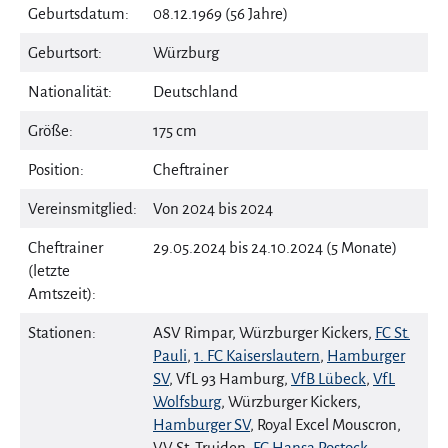
Geburtsdatum:
08.12.1969 (56 Jahre)
Geburtsort:
Würzburg
Nationalität:
Deutschland
Größe:
175 cm
Position:
Cheftrainer
Vereinsmitglied:
Von 2024 bis 2024
Cheftrainer
29.05.2024 bis 24.10.2024 (5 Monate)
(letzte
Amtszeit):
Stationen:
ASV Rimpar, Würzburger Kickers,
FC St.
Pauli
,
1. FC Kaiserslautern
,
Hamburger
SV
, VfL 93 Hamburg,
VfB Lübeck
,
VfL
Wolfsburg
, Würzburger Kickers,
Hamburger SV
, Royal Excel Mouscron,
VV St. Truiden,
FC Hansa Rostock