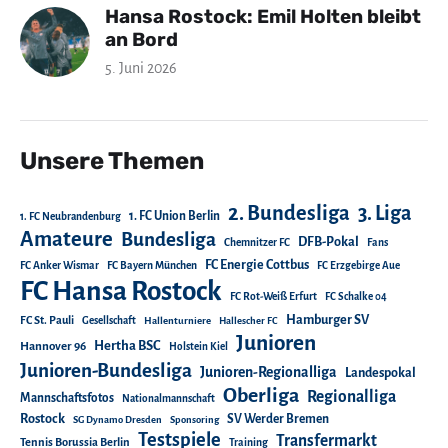
Hansa Rostock: Emil Holten bleibt
an Bord
5. Juni 2026
Unsere Themen
2. Bundesliga
3. Liga
1. FC Union Berlin
1. FC Neubrandenburg
Amateure
Bundesliga
DFB-Pokal
Chemnitzer FC
Fans
FC Energie Cottbus
FC Anker Wismar
FC Bayern München
FC Erzgebirge Aue
FC Hansa Rostock
FC Rot-Weiß Erfurt
FC Schalke 04
Hamburger SV
FC St. Pauli
Gesellschaft
Hallenturniere
Hallescher FC
Junioren
Hertha BSC
Hannover 96
Holstein Kiel
Junioren-Bundesliga
Junioren-Regionalliga
Landespokal
Oberliga
Regionalliga
Mannschaftsfotos
Nationalmannschaft
Rostock
SV Werder Bremen
SG Dynamo Dresden
Sponsoring
Testspiele
Transfermarkt
Tennis Borussia Berlin
Training