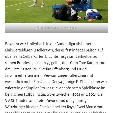
Bernd Hollerbach an der Seitenlinie
Bekannt war Hollerbach in der Bundesliga als harter
Linksverteidiger („Holleraxt“), der es fast in jeder Saison auf
über zehn Gelbe Karten brachte. Insgesamt erhielt er zu
seinen Bundesligazeiten 93 gelbe, drei Gelb-Tote Karten und
drei Rote Karten. Nur Stefan Effenberg und David
Jarolim erhielten mehr Verwarnungen, allerdings mit
wesentlich mehr Einsätzen. Der 54-jährige Fußball-Lehrer war
zuletzt in der Jupiler Pro League, der höchsten Spielklasse im
belgischen Fußball tätig, wo er zwischen 2021 und 2023 die
VV St. Truiden anleitete. Zuvor stand der gebürtige
Würzburger für eine Spielzeit bei der Royal Excel Mouscron