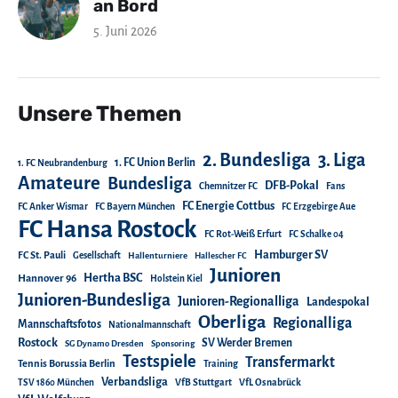
an Bord
5. Juni 2026
Unsere Themen
2. Bundesliga
3. Liga
1. FC Union Berlin
1. FC Neubrandenburg
Amateure
Bundesliga
DFB-Pokal
Chemnitzer FC
Fans
FC Energie Cottbus
FC Anker Wismar
FC Bayern München
FC Erzgebirge Aue
FC Hansa Rostock
FC Rot-Weiß Erfurt
FC Schalke 04
Hamburger SV
FC St. Pauli
Gesellschaft
Hallenturniere
Hallescher FC
Junioren
Hertha BSC
Hannover 96
Holstein Kiel
Junioren-Bundesliga
Junioren-Regionalliga
Landespokal
Oberliga
Regionalliga
Mannschaftsfotos
Nationalmannschaft
Rostock
SV Werder Bremen
SG Dynamo Dresden
Sponsoring
Testspiele
Transfermarkt
Tennis Borussia Berlin
Training
Verbandsliga
TSV 1860 München
VfB Stuttgart
VfL Osnabrück