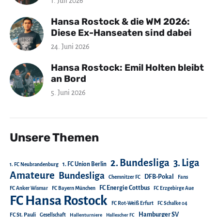
1. Juli 2026
Hansa Rostock & die WM 2026:
Diese Ex-Hanseaten sind dabei
24. Juni 2026
Hansa Rostock: Emil Holten bleibt
an Bord
5. Juni 2026
Unsere Themen
2. Bundesliga
3. Liga
1. FC Union Berlin
1. FC Neubrandenburg
Amateure
Bundesliga
DFB-Pokal
Chemnitzer FC
Fans
FC Energie Cottbus
FC Anker Wismar
FC Bayern München
FC Erzgebirge Aue
FC Hansa Rostock
FC Rot-Weiß Erfurt
FC Schalke 04
Hamburger SV
FC St. Pauli
Gesellschaft
Hallenturniere
Hallescher FC