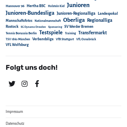
Junioren
Hertha BSC
Hannover 96
Holstein Kiel
Junioren-Bundesliga
Junioren-Regionalliga
Landespokal
Oberliga
Regionalliga
Mannschaftsfotos
Nationalmannschaft
Rostock
SV Werder Bremen
SG Dynamo Dresden
Sponsoring
Testspiele
Transfermarkt
Tennis Borussia Berlin
Training
Verbandsliga
TSV 1860 München
VfB Stuttgart
VfL Osnabrück
VfL Wolfsburg
Folgt uns doch!
Impressum
Datenschutz