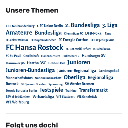
Unsere Themen
2. Bundesliga
3. Liga
1. FC Union Berlin
1. FC Neubrandenburg
Amateure
Bundesliga
DFB-Pokal
Chemnitzer FC
Fans
FC Energie Cottbus
FC Anker Wismar
FC Bayern München
FC Erzgebirge Aue
FC Hansa Rostock
FC Rot-Weiß Erfurt
FC Schalke 04
Hamburger SV
FC St. Pauli
Gesellschaft
Hallenturniere
Hallescher FC
Junioren
Hertha BSC
Hannover 96
Holstein Kiel
Junioren-Bundesliga
Junioren-Regionalliga
Landespokal
Oberliga
Regionalliga
Mannschaftsfotos
Nationalmannschaft
Rostock
SV Werder Bremen
SG Dynamo Dresden
Sponsoring
Testspiele
Transfermarkt
Tennis Borussia Berlin
Training
Verbandsliga
TSV 1860 München
VfB Stuttgart
VfL Osnabrück
VfL Wolfsburg
Folgt uns doch!