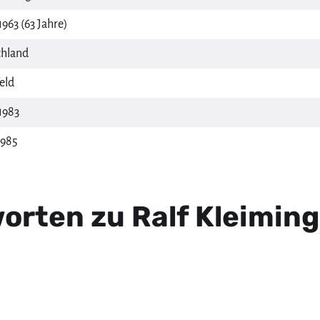
963 (63 Jahre)
hland
eld
1983
1985
orten zu Ralf Kleiming