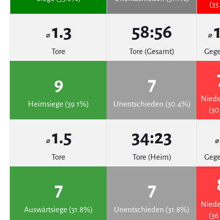
(33
1.3
58:56
⌀
⌀
Tore
Tore (Gesamt)
Gege
9
7
Niede
Heimsiege (39.1%)
Unentschieden (30.4%)
(30
1.5
34:23
⌀
Tore
Tore (Heim)
Gege
7
7
Niede
Auswärtsiege (31.8%)
Unentschieden (31.8%)
(36