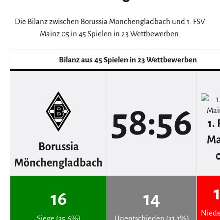
Die Bilanz zwischen Borussia Mönchengladbach und 1. FSV
Mainz 05 in 45 Spielen in 23 Wettbewerben.
Bilanz aus 45 Spielen in 23 Wettbewerben
58:56
1.
Ma
Borussia
Mönchengladbach
16
14
Niede
Siege (35.6%)
Unentschieden (31.1%)