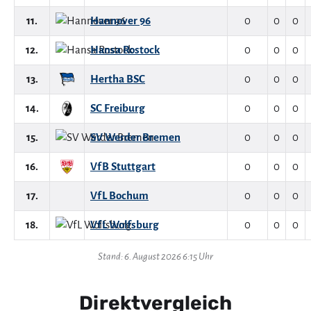
11.
Hannover 96
0
0
0
12.
Hansa Rostock
0
0
0
13.
Hertha BSC
0
0
0
14.
SC Freiburg
0
0
0
15.
SV Werder Bremen
0
0
0
16.
VfB Stuttgart
0
0
0
17.
VfL Bochum
0
0
0
18.
VfL Wolfsburg
0
0
0
Stand: 6. August 2026 6:15 Uhr
Direktvergleich