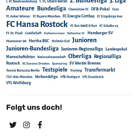
2. Bundesliga
3. Liga
1. FC Union Berlin
1. FC Neubrandenburg
Amateure
Bundesliga
DFB-Pokal
Chemnitzer FC
Fans
FC Energie Cottbus
FC Anker Wismar
FC Bayern München
FC Erzgebirge Aue
FC Hansa Rostock
FC Rot-Weiß Erfurt
FC Schalke 04
Hamburger SV
FC St. Pauli
Gesellschaft
Hallenturniere
Hallescher FC
Junioren
Hertha BSC
Hannover 96
Holstein Kiel
Junioren-Bundesliga
Junioren-Regionalliga
Landespokal
Oberliga
Regionalliga
Mannschaftsfotos
Nationalmannschaft
Rostock
SV Werder Bremen
SG Dynamo Dresden
Sponsoring
Testspiele
Transfermarkt
Tennis Borussia Berlin
Training
Verbandsliga
TSV 1860 München
VfB Stuttgart
VfL Osnabrück
VfL Wolfsburg
Folgt uns doch!