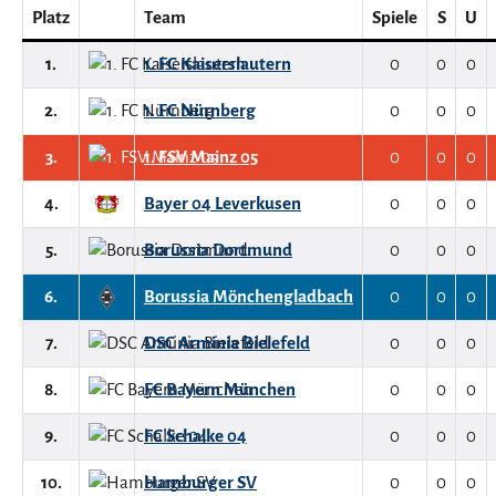
Platz
Team
Spiele
S
U
1.
1. FC Kaiserslautern
0
0
0
2.
1. FC Nürnberg
0
0
0
3.
1. FSV Mainz 05
0
0
0
4.
Bayer 04 Leverkusen
0
0
0
5.
Borussia Dortmund
0
0
0
6.
Borussia Mönchengladbach
0
0
0
7.
DSC Arminia Bielefeld
0
0
0
8.
FC Bayern München
0
0
0
9.
FC Schalke 04
0
0
0
10.
Hamburger SV
0
0
0