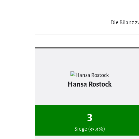
Die Bilanz z
Hansa Rostock
3
Siege (33.3%)