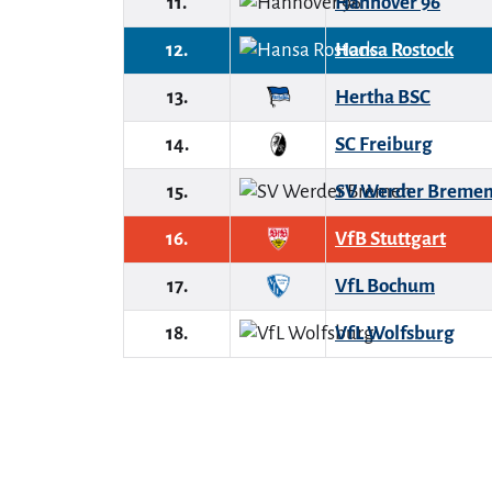
11.
Hannover 96
12.
Hansa Rostock
13.
Hertha BSC
14.
SC Freiburg
15.
SV Werder Breme
16.
VfB Stuttgart
17.
VfL Bochum
18.
VfL Wolfsburg