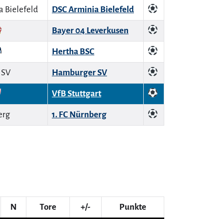
DSC Arminia Bielefeld
Bayer 04 Leverkusen
Hertha BSC
Hamburger SV
VfB Stuttgart
1. FC Nürnberg
N
Tore
+/-
Punkte