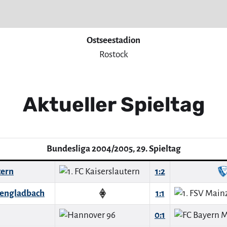
Ostseestadion
Rostock
Aktueller Spieltag
Bundesliga 2004/2005, 29. Spieltag
tern
1:2
hengladbach
1:1
0:1