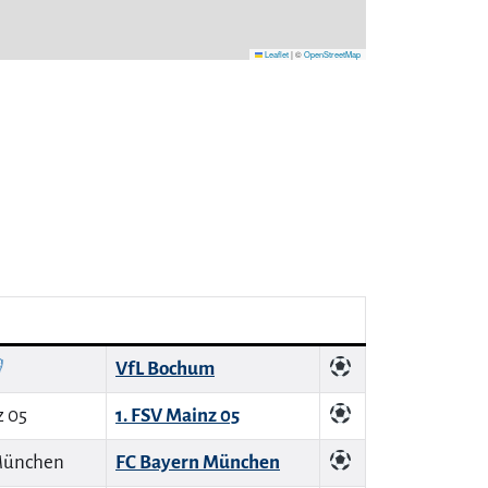
Leaflet
|
©
OpenStreetMap
VfL Bochum
1. FSV Mainz 05
FC Bayern München