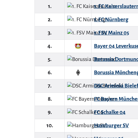
1.
1. FC Kaiserslauter
2.
1. FC Nürnberg
3.
1. FSV Mainz 05
4.
Bayer 04 Leverkus
5.
Borussia Dortmun
6.
Borussia Mönchen
7.
DSC Arminia Biele
8.
FC Bayern Münche
9.
FC Schalke 04
10.
Hamburger SV