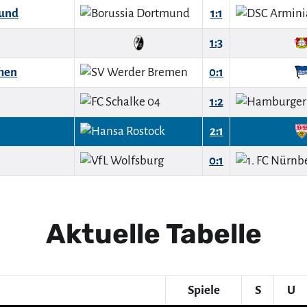
mund
1:1
1:3
men
0:1
1:2
2:1
0:1
Aktuelle Tabelle
Spiele
S
U