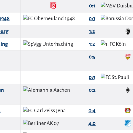
0:1
1948
0:3
burg
1:2
hing
1:2
0:5
0:3
en
0:2
a
0:4
4:0