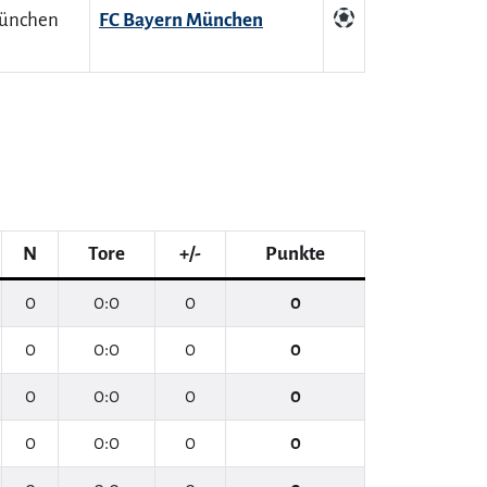
FC Bayern München
N
Tore
+/-
Punkte
0
0:0
0
0
0
0:0
0
0
0
0:0
0
0
0
0:0
0
0