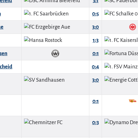
efeld
3:1
n
0:5
ue
3:0
1:3
sen
0:1
cheid
0:4
3:0
0:1
0:3