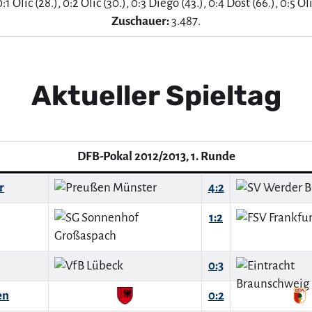
:1 Olic (28.), 0:2 Olic (30.), 0:3 Diego (43.), 0:4 Dost (66.), 0:5 Oli
Zuschauer:
3.487.
Aktueller Spieltag
DFB-Pokal 2012/2013, 1. Runde
r
4:2
1:2
0:3
en
0:2