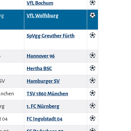
VfL Bochum
VfL Wolfsburg
SpVgg Greuther Fürth
Hannover 96
Hertha BSC
Hamburger SV
TSV 1860 München
1. FC Nürnberg
FC Ingolstadt 04