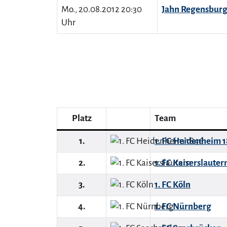
Mo., 20.08.2012 20:30
Jahn Regensbur
Uhr
Platz
Team
1.
1. FC Heidenheim 
2.
1. FC Kaiserslauter
3.
1. FC Köln
4.
1. FC Nürnberg