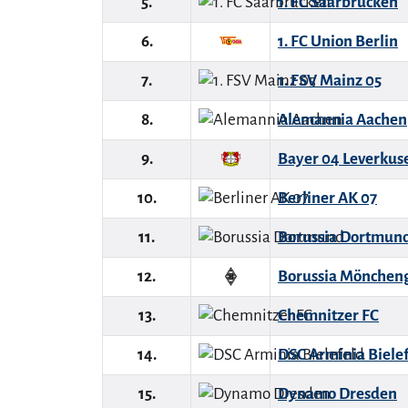
5.
1. FC Saarbrücken
6.
1. FC Union Berlin
7.
1. FSV Mainz 05
8.
Alemannia Aachen
9.
Bayer 04 Leverkus
10.
Berliner AK 07
11.
Borussia Dortmun
12.
Borussia Mönchen
13.
Chemnitzer FC
14.
DSC Arminia Biele
15.
Dynamo Dresden