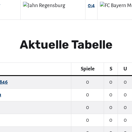
g
0:4
Aktuelle Tabelle
Spiele
S
U
1846
0
0
0
n
0
0
0
0
0
0
0
0
0