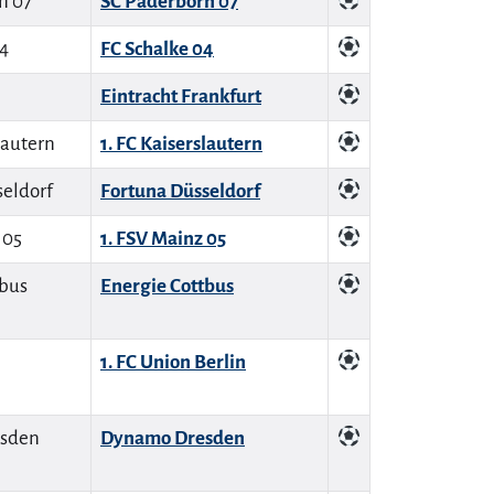
SC Paderborn 07
FC Schalke 04
Eintracht Frankfurt
1. FC Kaiserslautern
Fortuna Düsseldorf
1. FSV Mainz 05
Energie Cottbus
1. FC Union Berlin
Dynamo Dresden