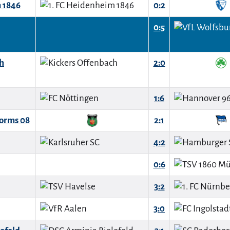
 1846
0:2
0:5
h
2:0
1:6
orms 08
2:1
4:2
0:6
3:2
3:0