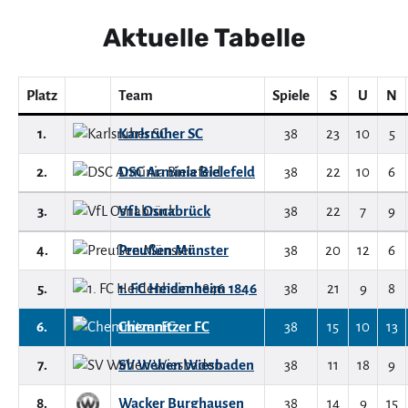
Aktuelle Tabelle
Platz
Team
Spiele
S
U
N
1.
Karlsruher SC
38
23
10
5
2.
DSC Arminia Bielefeld
38
22
10
6
3.
VfL Osnabrück
38
22
7
9
4.
Preußen Münster
38
20
12
6
5.
1. FC Heidenheim 1846
38
21
9
8
6.
Chemnitzer FC
38
15
10
13
7.
SV Wehen Wiesbaden
38
11
18
9
8.
Wacker Burghausen
38
14
9
15