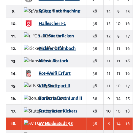
9.
SpVgg Unterhaching
38
14
9
15
10.
Hallescher FC
38
12
10
16
11.
1. FC Saarbrücken
38
12
9
17
12.
Kickers Offenbach
38
11
11
16
13.
Hansa Rostock
38
11
11
16
14.
Rot-Weiß Erfurt
38
11
11
16
15.
VfB Stuttgart II
38
11
10
17
16.
Borussia Dortmund II
38
9
14
15
17.
Stuttgarter Kickers
38
10
10
18
18.
SV Darmstadt 98
38
8
14
16