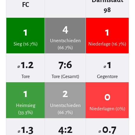
FC
98
4
1
1
Unentschieden
Sieg (16.7%)
Niederlage (16.7%)
(66.7%)
1.2
7:6
1
⌀
⌀
Tore
Tore (Gesamt)
Gegentore
1
2
0
Heimsieg
Unentschieden
Niederlagen (0%)
(33.3%)
(66.7%)
1.3
4:2
0.7
⌀
⌀