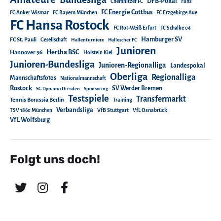
DFB-Pokal
Chemnitzer FC
Fans
FC Energie Cottbus
FC Anker Wismar
FC Bayern München
FC Erzgebirge Aue
FC Hansa Rostock
FC Rot-Weiß Erfurt
FC Schalke 04
Hamburger SV
FC St. Pauli
Gesellschaft
Hallenturniere
Hallescher FC
Junioren
Hertha BSC
Hannover 96
Holstein Kiel
Junioren-Bundesliga
Junioren-Regionalliga
Landespokal
Oberliga
Regionalliga
Mannschaftsfotos
Nationalmannschaft
Rostock
SV Werder Bremen
SG Dynamo Dresden
Sponsoring
Testspiele
Transfermarkt
Tennis Borussia Berlin
Training
Verbandsliga
TSV 1860 München
VfB Stuttgart
VfL Osnabrück
VfL Wolfsburg
Folgt uns doch!