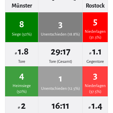
Münster
Rostock
5
8
3
Niederlagen
Siege (50%)
Unentschieden (18.8%)
(31.3%)
1.8
29:17
1.1
⌀
⌀
Tore
Tore (Gesamt)
Gegentore
4
3
1
Heimsiege
Niederlagen
Unentschieden (12.5%)
(50%)
(37.5%)
2
16:11
1.4
⌀
⌀