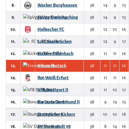
8.
Wacker Burghausen
38
14
9
15
9.
SpVgg Unterhaching
38
14
9
15
10.
Hallescher FC
38
12
10
16
11.
1. FC Saarbrücken
38
12
9
17
12.
Kickers Offenbach
38
11
11
16
13.
Hansa Rostock
38
11
11
16
14.
Rot-Weiß Erfurt
38
11
11
16
15.
VfB Stuttgart II
38
11
10
17
16.
Borussia Dortmund II
38
9
14
15
17.
Stuttgarter Kickers
38
10
10
18
18.
SV Darmstadt 98
38
8
14
16