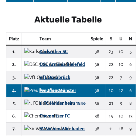
Aktuelle Tabelle
Platz
Team
Spiele
S
U
N
1.
Karlsruher SC
38
23
10
5
2.
DSC Arminia Bielefeld
38
22
10
6
3.
VfL Osnabrück
38
22
7
9
4.
Preußen Münster
38
20
12
6
5.
1. FC Heidenheim 1846
38
21
9
8
6.
Chemnitzer FC
38
15
10
13
7.
SV Wehen Wiesbaden
38
11
18
9