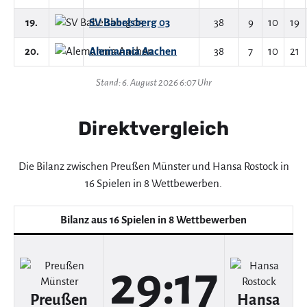
19.
SV Babelsberg 03
38
9
10
19
20.
Alemannia Aachen
38
7
10
21
Stand: 6. August 2026 6:07 Uhr
Direktvergleich
Die Bilanz zwischen Preußen Münster und Hansa Rostock in
16 Spielen in 8 Wettbewerben.
Bilanz aus 16 Spielen in 8 Wettbewerben
29:17
Preußen
Hansa