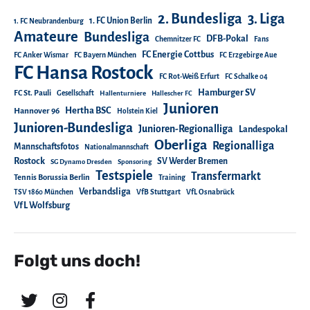
2. Bundesliga
3. Liga
1. FC Union Berlin
1. FC Neubrandenburg
Amateure
Bundesliga
DFB-Pokal
Chemnitzer FC
Fans
FC Energie Cottbus
FC Anker Wismar
FC Bayern München
FC Erzgebirge Aue
FC Hansa Rostock
FC Rot-Weiß Erfurt
FC Schalke 04
Hamburger SV
FC St. Pauli
Gesellschaft
Hallenturniere
Hallescher FC
Junioren
Hertha BSC
Hannover 96
Holstein Kiel
Junioren-Bundesliga
Junioren-Regionalliga
Landespokal
Oberliga
Regionalliga
Mannschaftsfotos
Nationalmannschaft
Rostock
SV Werder Bremen
SG Dynamo Dresden
Sponsoring
Testspiele
Transfermarkt
Tennis Borussia Berlin
Training
Verbandsliga
TSV 1860 München
VfB Stuttgart
VfL Osnabrück
VfL Wolfsburg
Folgt uns doch!