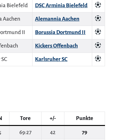
DSC Arminia Bielefeld
Alemannia Aachen
Borussia Dortmund II
Kickers Offenbach
Karlsruher SC
N
Tore
+/-
Punkte
5
69:27
42
79