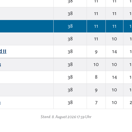
38
11
11
1
38
11
11
1
38
11
11
1
38
11
10
1
 II
38
9
14
1
s
38
10
10
1
38
8
14
1
38
9
10
1
n
38
7
10
2
Stand: 8. August 2026 17:59 Uhr