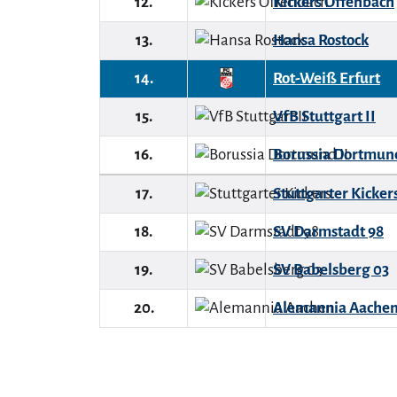
12.
Kickers Offenbach
13.
Hansa Rostock
14.
Rot-Weiß Erfurt
15.
VfB Stuttgart II
16.
Borussia Dortmund
17.
Stuttgarter Kicker
18.
SV Darmstadt 98
19.
SV Babelsberg 03
20.
Alemannia Aache