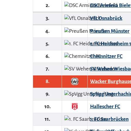
2.
DSC Arminia Biele
3.
VfL Osnabrück
4.
Preußen Münster
5.
1. FC Heidenheim 
6.
Chemnitzer FC
7.
SV Wehen Wiesba
8.
Wacker Burghaus
9.
SpVgg Unterhachi
10.
Hallescher FC
11.
1. FC Saarbrücken