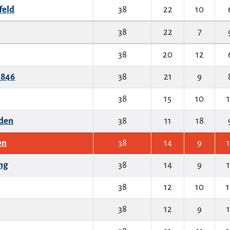
feld
38
22
10
38
22
7
38
20
12
1846
38
21
9
38
15
10
1
den
38
11
18
en
38
14
9
1
ng
38
14
9
1
38
12
10
1
38
12
9
1