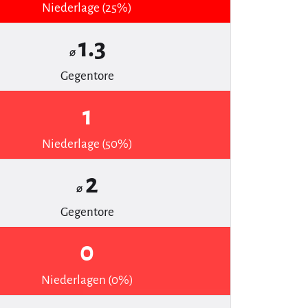
Niederlage (25%)
1.3
⌀
Gegentore
1
Niederlage (50%)
2
⌀
Gegentore
0
Niederlagen (0%)