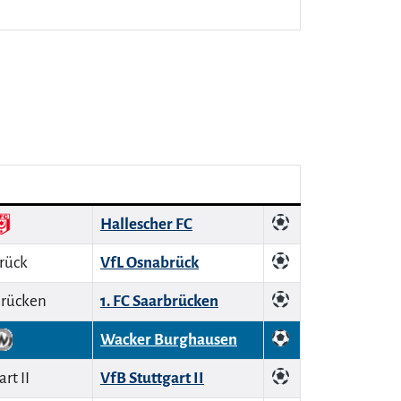
Hallescher FC
VfL Osnabrück
1. FC Saarbrücken
Wacker Burghausen
VfB Stuttgart II