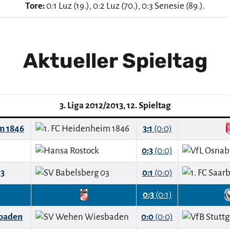
Tore:
0:1 Luz (19.), 0:2 Luz (70.), 0:3 Senesie (89.).
Aktueller Spieltag
3. Liga 2012/2013, 12. Spieltag
m 1846
3:1
(0:0)
0:3
(0:0)
03
0:1
(0:0)
0:3
(0:1)
baden
0:0
(0:0)