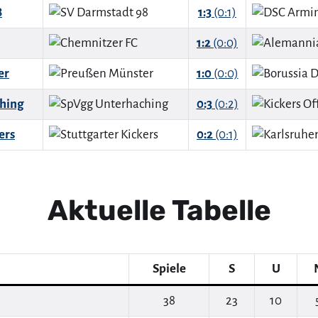
8
1:3
(0:1)
1:2
(0:0)
er
1:0
(0:0)
hing
0:3
(0:2)
ers
0:2
(0:1)
Aktuelle Tabelle
Spiele
S
U
38
23
10