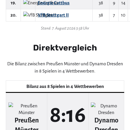
19.
Energie Cottbus
38
9
14
20.
VfB Stuttgart II
38
7
10
Stand: 7. August 2026 3:58 Uhr
Direktvergleich
Die Bilanz zwischen Preußen Münster und Dynamo Dresden
in 8 Spielen in 4 Wettbewerben.
Bilanz aus 8 Spielen in 4 Wettbewerben
8:16
Preußen
Dynamo
Münster
Dresden