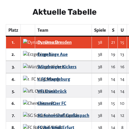
Aktuelle Tabelle
Platz
Team
Spiele
S
U
1.
Dynamo Dresden
38
21
15
2.
Erzgebirge Aue
38
19
13
3.
Würzburger Kickers
38
16
16
4.
1. FC Magdeburg
38
14
14
5.
VfL Osnabrück
38
14
14
6.
Chemnitzer FC
38
15
10
7.
SG Sonnenhof Großaspach
38
14
12
8.
FC Rot-Weiß Erfurt
38
14
8