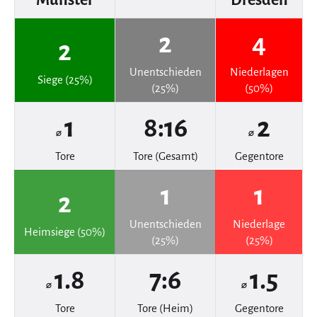
2
4
2
Unentschieden
Niederlagen
Siege (25%)
(25%)
(50%)
1
8:16
2
⌀
⌀
Tore
Tore (Gesamt)
Gegentore
1
1
2
Unentschieden
Niederlage
Heimsiege (50%)
(25%)
(25%)
1.8
7:6
1.5
⌀
⌀
Tore
Tore (Heim)
Gegentore