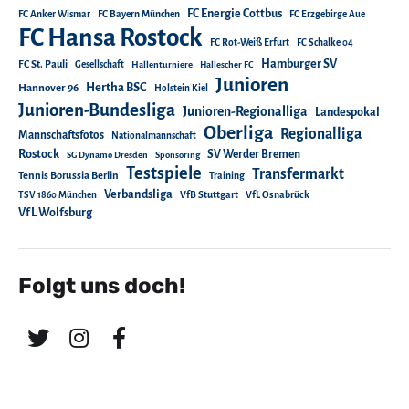
FC Energie Cottbus
FC Anker Wismar
FC Bayern München
FC Erzgebirge Aue
FC Hansa Rostock
FC Rot-Weiß Erfurt
FC Schalke 04
Hamburger SV
FC St. Pauli
Gesellschaft
Hallenturniere
Hallescher FC
Junioren
Hertha BSC
Hannover 96
Holstein Kiel
Junioren-Bundesliga
Junioren-Regionalliga
Landespokal
Oberliga
Regionalliga
Mannschaftsfotos
Nationalmannschaft
Rostock
SV Werder Bremen
SG Dynamo Dresden
Sponsoring
Testspiele
Transfermarkt
Tennis Borussia Berlin
Training
Verbandsliga
TSV 1860 München
VfB Stuttgart
VfL Osnabrück
VfL Wolfsburg
Folgt uns doch!