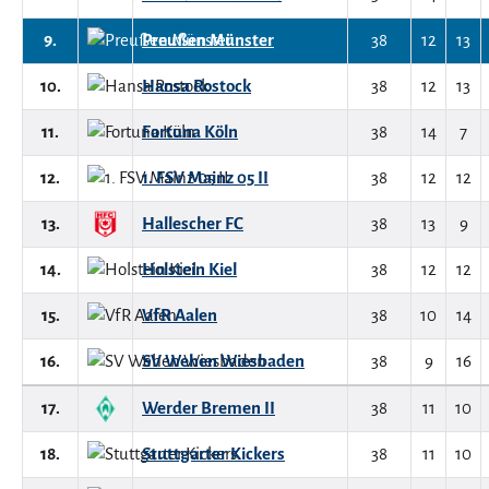
9.
Preußen Münster
38
12
13
10.
Hansa Rostock
38
12
13
11.
Fortuna Köln
38
14
7
12.
1. FSV Mainz 05 II
38
12
12
13.
Hallescher FC
38
13
9
14.
Holstein Kiel
38
12
12
15.
VfR Aalen
38
10
14
16.
SV Wehen Wiesbaden
38
9
16
17.
Werder Bremen II
38
11
10
18.
Stuttgarter Kickers
38
11
10