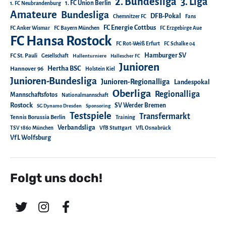
2. Bundesliga
3. Liga
1. FC Union Berlin
1. FC Neubrandenburg
Amateure
Bundesliga
DFB-Pokal
Chemnitzer FC
Fans
FC Energie Cottbus
FC Anker Wismar
FC Bayern München
FC Erzgebirge Aue
FC Hansa Rostock
FC Rot-Weiß Erfurt
FC Schalke 04
Hamburger SV
FC St. Pauli
Gesellschaft
Hallenturniere
Hallescher FC
Junioren
Hertha BSC
Hannover 96
Holstein Kiel
Junioren-Bundesliga
Junioren-Regionalliga
Landespokal
Oberliga
Regionalliga
Mannschaftsfotos
Nationalmannschaft
Rostock
SV Werder Bremen
SG Dynamo Dresden
Sponsoring
Testspiele
Transfermarkt
Tennis Borussia Berlin
Training
Verbandsliga
TSV 1860 München
VfB Stuttgart
VfL Osnabrück
VfL Wolfsburg
Folgt uns doch!