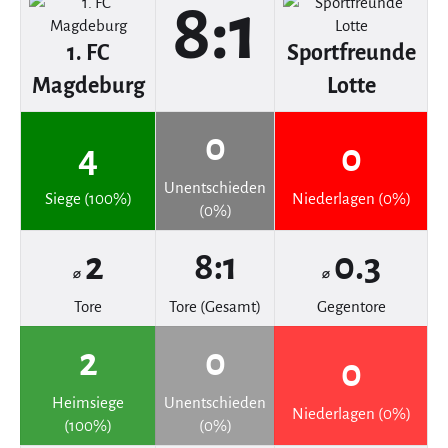
8:1
1. FC
Sportfreunde
Magdeburg
Lotte
0
4
0
Unentschieden
Siege (100%)
Niederlagen (0%)
(0%)
2
8:1
0.3
⌀
⌀
Tore
Tore (Gesamt)
Gegentore
2
0
0
Heimsiege
Unentschieden
Niederlagen (0%)
(100%)
(0%)