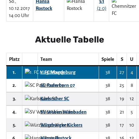
So.,
Hansa
3:1
10.12.2017
Rostock
(2:0)
14:00 Uhr
Aktuelle Tabelle
Platz
Team
Spiele
S
U
1.
1. FC Magdeburg
38
27
4
2.
SC Paderborn 07
38
25
8
3.
Karlsruher SC
38
19
12
4.
SV Wehen Wiesbaden
38
21
5
5.
Würzburger Kickers
38
17
10
6.
Hansa Rostock
38
16
12