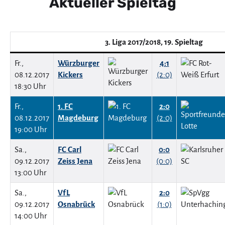
Aktueller Spieltag
3. Liga 2017/2018, 19. Spieltag
Fr.,
Würzburger
4:1
08.12.2017
Kickers
(2:0)
18:30 Uhr
Fr.,
1. FC
2:0
08.12.2017
Magdeburg
(2:0)
19:00 Uhr
Sa.,
FC Carl
0:0
09.12.2017
Zeiss Jena
(0:0)
13:00 Uhr
Sa.,
VfL
2:0
09.12.2017
Osnabrück
(1:0)
14:00 Uhr