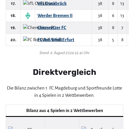
17.
VfL Osnabrück
38
8
13
18.
Werder Bremen II
38
6
13
19.
Chemnitzer FC
38
8
7
20.
FC Rot-Weiß Erfurt
38
5
8
Stand: 6. August 2026 22:41 Uhr
Direktvergleich
Die Bilanz zwischen 1. FC Magdeburg und Sportfreunde Lotte
in 4 Spielen in 2 Wettbewerben.
Bilanz aus 4 Spielen in 2 Wettbewerben