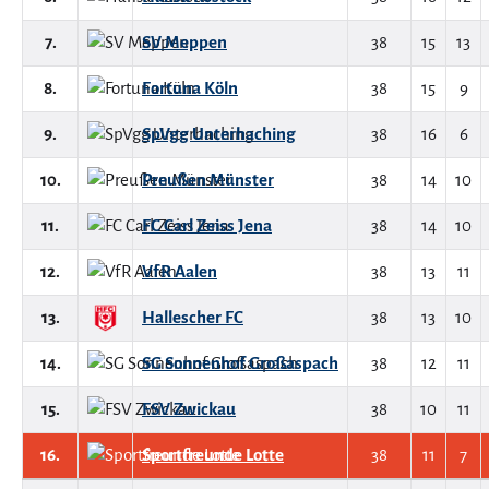
7.
SV Meppen
38
15
13
8.
Fortuna Köln
38
15
9
9.
SpVgg Unterhaching
38
16
6
10.
Preußen Münster
38
14
10
11.
FC Carl Zeiss Jena
38
14
10
12.
VfR Aalen
38
13
11
13.
Hallescher FC
38
13
10
14.
SG Sonnenhof Großaspach
38
12
11
15.
FSV Zwickau
38
10
11
16.
Sportfreunde Lotte
38
11
7