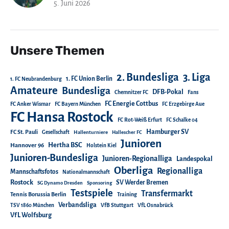
5. Juni 2026
Unsere Themen
2. Bundesliga
3. Liga
1. FC Union Berlin
1. FC Neubrandenburg
Amateure
Bundesliga
DFB-Pokal
Chemnitzer FC
Fans
FC Energie Cottbus
FC Anker Wismar
FC Bayern München
FC Erzgebirge Aue
FC Hansa Rostock
FC Rot-Weiß Erfurt
FC Schalke 04
Hamburger SV
FC St. Pauli
Gesellschaft
Hallenturniere
Hallescher FC
Junioren
Hertha BSC
Hannover 96
Holstein Kiel
Junioren-Bundesliga
Junioren-Regionalliga
Landespokal
Oberliga
Regionalliga
Mannschaftsfotos
Nationalmannschaft
Rostock
SV Werder Bremen
SG Dynamo Dresden
Sponsoring
Testspiele
Transfermarkt
Tennis Borussia Berlin
Training
Verbandsliga
TSV 1860 München
VfB Stuttgart
VfL Osnabrück
VfL Wolfsburg