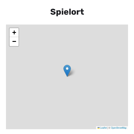
Spielort
+
−
Leaflet
|
©
OpenStreetMap