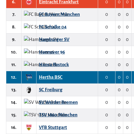
6.
Eintracht Frankfurt
0
0
0
7.
FC Bayern München
0
0
0
8.
FC Schalke 04
0
0
0
9.
Hamburger SV
0
0
0
10.
Hannover 96
0
0
0
11.
Hansa Rostock
0
0
0
12.
Hertha BSC
0
0
0
13.
SC Freiburg
0
0
0
14.
SV Werder Bremen
0
0
0
15.
TSV 1860 München
0
0
0
16.
VfB Stuttgart
0
0
0