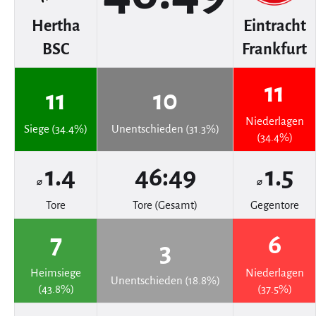
Hertha
Eintracht
BSC
Frankfurt
11
11
10
Niederlagen
Siege (34.4%)
Unentschieden (31.3%)
(34.4%)
1.4
46:49
1.5
⌀
⌀
Tore
Tore (Gesamt)
Gegentore
7
6
3
Heimsiege
Niederlagen
Unentschieden (18.8%)
(43.8%)
(37.5%)