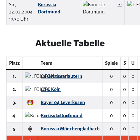
So.,
Borussia
-:-
22.02.2004
Dortmund
17:30 Uhr
Aktuelle Tabelle
Platz
Team
Spiele
S
U
1.
1. FC Kaiserslautern
0
0
0
2.
1. FC Köln
0
0
0
3.
Bayer 04 Leverkusen
0
0
0
4.
Borussia Dortmund
0
0
0
5.
Borussia Mönchengladbach
0
0
0