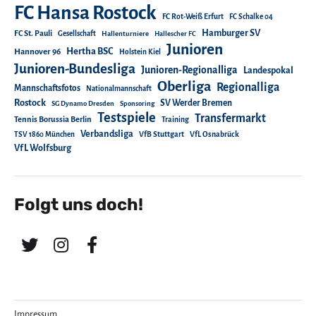
FC Hansa Rostock
FC Rot-Weiß Erfurt
FC Schalke 04
Hamburger SV
FC St. Pauli
Gesellschaft
Hallenturniere
Hallescher FC
Junioren
Hertha BSC
Hannover 96
Holstein Kiel
Junioren-Bundesliga
Junioren-Regionalliga
Landespokal
Oberliga
Regionalliga
Mannschaftsfotos
Nationalmannschaft
Rostock
SV Werder Bremen
SG Dynamo Dresden
Sponsoring
Testspiele
Transfermarkt
Tennis Borussia Berlin
Training
Verbandsliga
TSV 1860 München
VfB Stuttgart
VfL Osnabrück
VfL Wolfsburg
Folgt uns doch!
Impressum