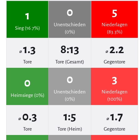
0
5
1
Unentschieden
Niederlagen
Sieg (16.7%)
(0%)
(83.3%)
1.3
8:13
2.2
⌀
⌀
Tore
Tore (Gesamt)
Gegentore
0
3
0
Unentschieden
Niederlagen
Heimsiege (0%)
(0%)
(100%)
0.3
1:5
1.7
⌀
⌀
Tore
Tore (Heim)
Gegentore