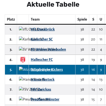
Aktuelle Tabelle
Platz
Team
Spiele
S
U
1.
VfL Osnabrück
38
22
10
2.
Karlsruher SC
38
20
11
3.
SV Wehen Wiesbaden
38
22
4
4.
Hallescher FC
38
19
9
5.
Würzburger Kickers
38
16
9
6.
Hansa Rostock
38
14
13
7.
FSV Zwickau
38
14
10
8.
Preußen Münster
38
15
7