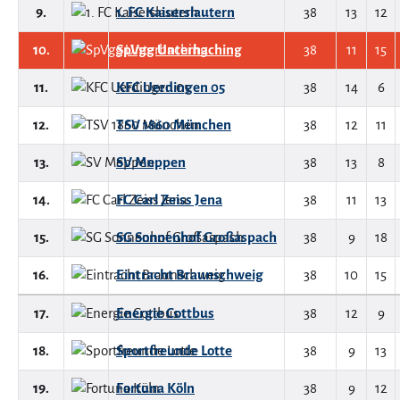
9.
1. FC Kaiserslautern
38
13
12
10.
SpVgg Unterhaching
38
11
15
11.
KFC Uerdingen 05
38
14
6
12.
TSV 1860 München
38
12
11
13.
SV Meppen
38
13
8
14.
FC Carl Zeiss Jena
38
11
13
15.
SG Sonnenhof Großaspach
38
9
18
16.
Eintracht Braunschweig
38
10
15
17.
Energie Cottbus
38
12
9
18.
Sportfreunde Lotte
38
9
13
19.
Fortuna Köln
38
9
12