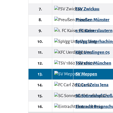
7.
FSV Zwickau
8.
Preußen Münster
9.
1. FC Kaiserslautern
10.
SpVgg Unterhachin
11.
KFC Uerdingen 05
12.
TSV 1860 München
13.
SV Meppen
14.
FC Carl Zeiss Jena
15.
SG Sonnenhof Groß
16.
Eintracht Braunsch