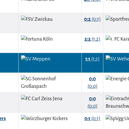
0:2
(0:1)
2:2
(1:2)
1:1
(1:1)
0:0
(0:0)
0:0
(0:0)
ers
0:1
(0:1)