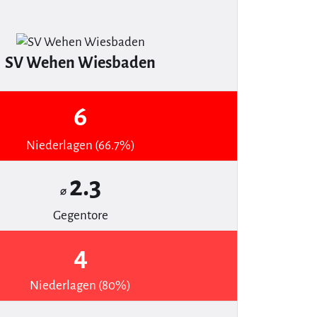
SV Wehen Wiesbaden
6
Niederlagen (66.7%)
2.3
⌀
Gegentore
4
Niederlagen (80%)