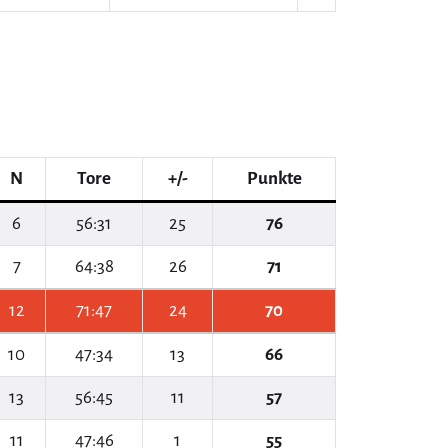
N
Tore
+/-
Punkte
6
56:31
25
76
7
64:38
26
71
12
71:47
24
70
10
47:34
13
66
13
56:45
11
57
11
47:46
1
55