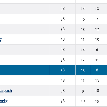
38
14
10
38
15
7
38
13
12
g
38
11
15
38
14
6
38
12
11
38
13
8
38
11
13
aspach
38
9
18
weig
38
10
15