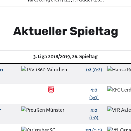
Aktueller Spieltag
3. Liga 2018/2019, 26. Spieltag
en
1:2
(0:2)
4:0
(3:0)
r
4:0
(1:0)
2:1
(0:0)