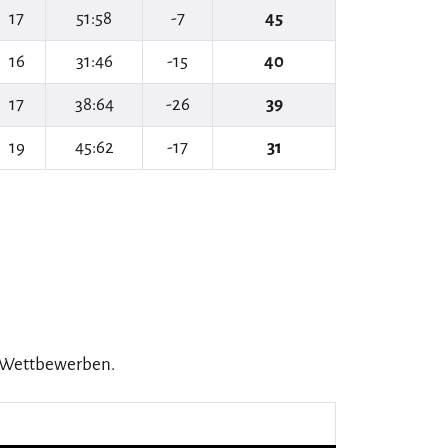
17
51:58
-7
45
16
31:46
-15
40
17
38:64
-26
39
19
45:62
-17
31
5 Wettbewerben.