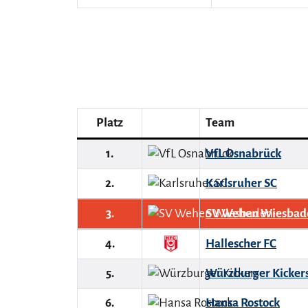
Platz
Team
1.
VfL Osnabrück
2.
Karlsruher SC
3.
SV Wehen Wiesbad
4.
Hallescher FC
5.
Würzburger Kicker
6.
Hansa Rostock