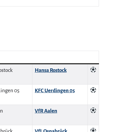
Hansa Rostock
KFC Uerdingen 05
VfR Aalen
VfL Osnabrück