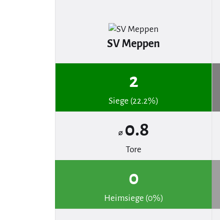
SV Meppen
2
Siege (22.2%)
0.8
⌀
Tore
0
Heimsiege (0%)