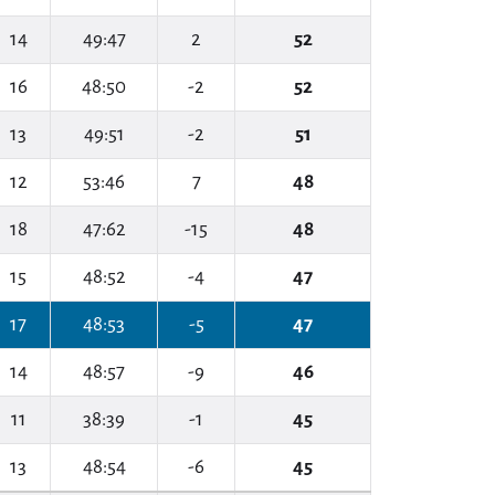
14
49:47
2
52
16
48:50
-2
52
13
49:51
-2
51
12
53:46
7
48
18
47:62
-15
48
15
48:52
-4
47
17
48:53
-5
47
14
48:57
-9
46
11
38:39
-1
45
13
48:54
-6
45