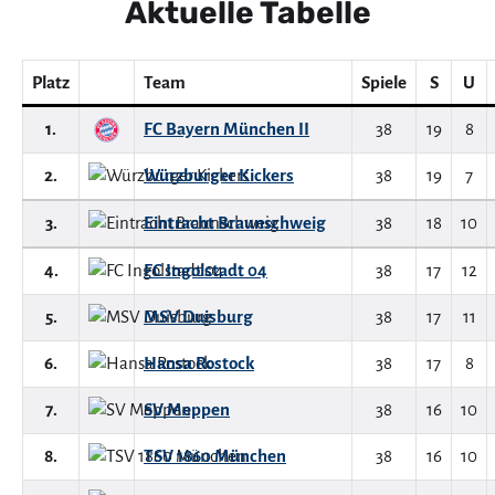
Aktuelle Tabelle
Platz
Team
Spiele
S
U
1.
FC Bayern München II
38
19
8
2.
Würzburger Kickers
38
19
7
3.
Eintracht Braunschweig
38
18
10
4.
FC Ingolstadt 04
38
17
12
5.
MSV Duisburg
38
17
11
6.
Hansa Rostock
38
17
8
7.
SV Meppen
38
16
10
8.
TSV 1860 München
38
16
10