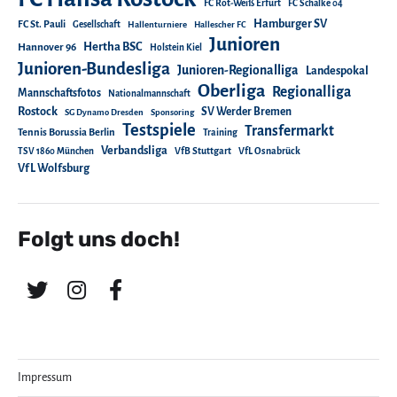
FC Rot-Weiß Erfurt
FC Schalke 04
Hamburger SV
FC St. Pauli
Gesellschaft
Hallenturniere
Hallescher FC
Junioren
Hertha BSC
Hannover 96
Holstein Kiel
Junioren-Bundesliga
Junioren-Regionalliga
Landespokal
Oberliga
Regionalliga
Mannschaftsfotos
Nationalmannschaft
Rostock
SV Werder Bremen
SG Dynamo Dresden
Sponsoring
Testspiele
Transfermarkt
Tennis Borussia Berlin
Training
Verbandsliga
TSV 1860 München
VfB Stuttgart
VfL Osnabrück
VfL Wolfsburg
Folgt uns doch!
Impressum