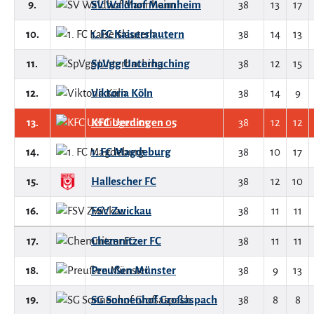
9.
SV Waldhof Mannheim
38
13
17
10.
1. FC Kaiserslautern
38
14
13
11.
SpVgg Unterhaching
38
12
15
12.
Viktoria Köln
38
14
9
13.
KFC Uerdingen 05
38
12
12
14.
1. FC Magdeburg
38
10
17
15.
Hallescher FC
38
12
10
16.
FSV Zwickau
38
11
11
17.
Chemnitzer FC
38
11
11
18.
Preußen Münster
38
9
13
19.
SG Sonnenhof Großaspach
38
8
8