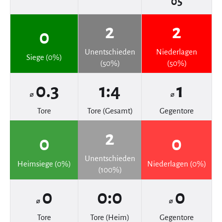
05
2
2
0
Unentschieden
Niederlagen
Siege (0%)
(50%)
(50%)
0.3
1:4
1
⌀
⌀
Tore
Tore (Gesamt)
Gegentore
2
0
0
Unentschieden
Heimsiege (0%)
Niederlagen (0%)
(100%)
0
0:0
0
⌀
⌀
Tore
Tore (Heim)
Gegentore