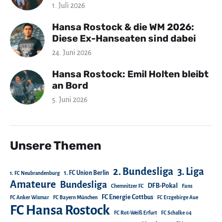
1. Juli 2026
Hansa Rostock & die WM 2026:
Diese Ex-Hanseaten sind dabei
24. Juni 2026
Hansa Rostock: Emil Holten bleibt
an Bord
5. Juni 2026
Unsere Themen
2. Bundesliga
3. Liga
1. FC Union Berlin
1. FC Neubrandenburg
Amateure
Bundesliga
DFB-Pokal
Chemnitzer FC
Fans
FC Energie Cottbus
FC Anker Wismar
FC Bayern München
FC Erzgebirge Aue
FC Hansa Rostock
FC Rot-Weiß Erfurt
FC Schalke 04