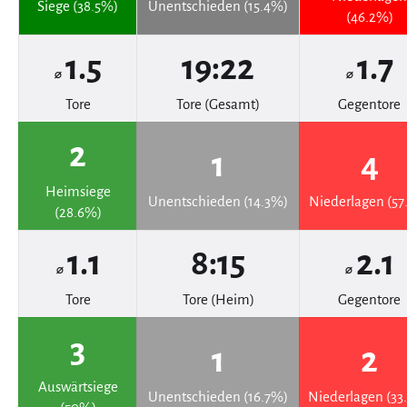
Siege (38.5%)
Unentschieden (15.4%)
(46.2%)
1.5
19:22
1.7
⌀
⌀
Tore
Tore (Gesamt)
Gegentore
2
1
4
Heimsiege
Unentschieden (14.3%)
Niederlagen (57
(28.6%)
1.1
8:15
2.1
⌀
⌀
Tore
Tore (Heim)
Gegentore
3
1
2
Auswärtsiege
Unentschieden (16.7%)
Niederlagen (33