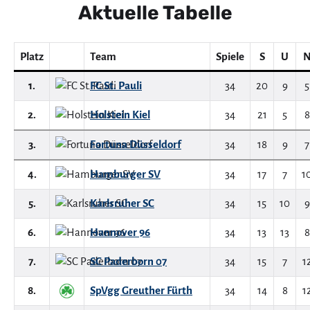
Aktuelle Tabelle
Platz
Team
Spiele
S
U
1.
FC St. Pauli
34
20
9
5
2.
Holstein Kiel
34
21
5
8
3.
Fortuna Düsseldorf
34
18
9
7
4.
Hamburger SV
34
17
7
1
5.
Karlsruher SC
34
15
10
9
6.
Hannover 96
34
13
13
8
7.
SC Paderborn 07
34
15
7
1
8.
SpVgg Greuther Fürth
34
14
8
1