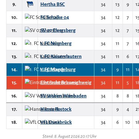
9.
Hertha BSC
34
13
9
1
10.
FC Schalke 04
34
12
7
1
11.
SV 07 Elversberg
34
12
7
1
12.
1. FC Nürnberg
34
11
7
1
13.
1. FC Kaiserslautern
34
11
6
1
14.
1. FC Magdeburg
34
9
11
1
15.
Eintracht Braunschweig
34
11
5
1
16.
SV Wehen Wiesbaden
34
8
8
1
17.
Hansa Rostock
34
9
4
2
18.
VfL Osnabrück
34
6
10
1
Stand: 8. August 2026 20:17 Uhr