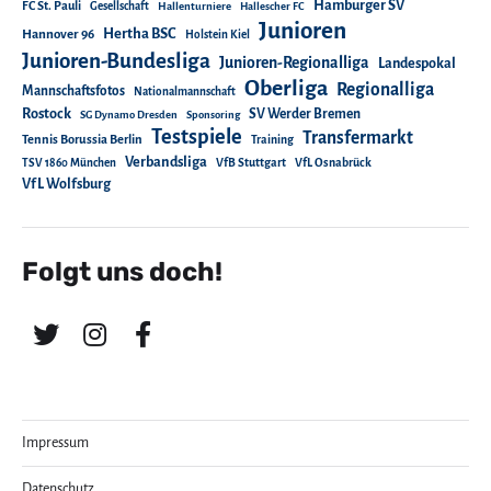
Hamburger SV
FC St. Pauli
Gesellschaft
Hallenturniere
Hallescher FC
Junioren
Hertha BSC
Hannover 96
Holstein Kiel
Junioren-Bundesliga
Junioren-Regionalliga
Landespokal
Oberliga
Regionalliga
Mannschaftsfotos
Nationalmannschaft
Rostock
SV Werder Bremen
SG Dynamo Dresden
Sponsoring
Testspiele
Transfermarkt
Tennis Borussia Berlin
Training
Verbandsliga
TSV 1860 München
VfB Stuttgart
VfL Osnabrück
VfL Wolfsburg
Folgt uns doch!
Impressum
Datenschutz