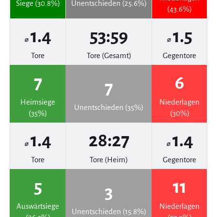
Siege (30.8%)
Unentschieden (25.6%)
(43.6%)
1.4
53:59
1.5
⌀
⌀
Tore
Tore (Gesamt)
Gegentore
7
6
7
Heimsiege
Niederlagen
Unentschieden (35%)
(35%)
(30%)
1.4
28:27
1.4
⌀
⌀
Tore
Tore (Heim)
Gegentore
5
11
3
Auswärtsiege
Niederlagen
Unentschieden (15.8%)