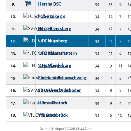
9.
Hertha BSC
34
13
9
1
10.
FC Schalke 04
34
12
7
1
11.
SV 07 Elversberg
34
12
7
1
12.
1. FC Nürnberg
34
11
7
1
13.
1. FC Kaiserslautern
34
11
6
1
14.
1. FC Magdeburg
34
9
11
1
15.
Eintracht Braunschweig
34
11
5
1
16.
SV Wehen Wiesbaden
34
8
8
1
17.
Hansa Rostock
34
9
4
2
18.
VfL Osnabrück
34
6
10
1
Stand: 8. August 2026 18:44 Uhr