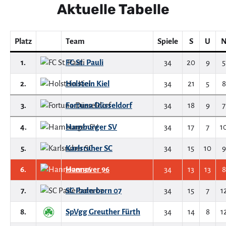
Aktuelle Tabelle
Platz
Team
Spiele
S
U
1.
FC St. Pauli
34
20
9
5
2.
Holstein Kiel
34
21
5
8
3.
Fortuna Düsseldorf
34
18
9
7
4.
Hamburger SV
34
17
7
1
5.
Karlsruher SC
34
15
10
9
6.
Hannover 96
34
13
13
8
7.
SC Paderborn 07
34
15
7
1
8.
SpVgg Greuther Fürth
34
14
8
1