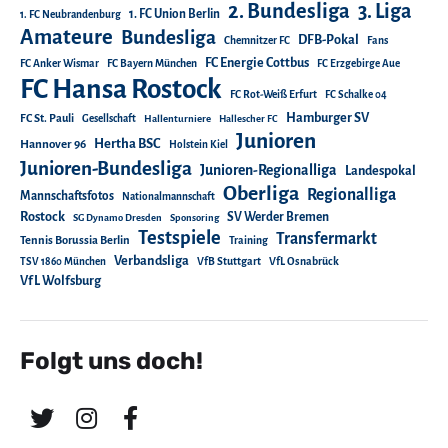
2. Bundesliga
3. Liga
1. FC Union Berlin
1. FC Neubrandenburg
Amateure
Bundesliga
DFB-Pokal
Chemnitzer FC
Fans
FC Energie Cottbus
FC Anker Wismar
FC Bayern München
FC Erzgebirge Aue
FC Hansa Rostock
FC Rot-Weiß Erfurt
FC Schalke 04
Hamburger SV
FC St. Pauli
Gesellschaft
Hallenturniere
Hallescher FC
Junioren
Hertha BSC
Hannover 96
Holstein Kiel
Junioren-Bundesliga
Junioren-Regionalliga
Landespokal
Oberliga
Regionalliga
Mannschaftsfotos
Nationalmannschaft
Rostock
SV Werder Bremen
SG Dynamo Dresden
Sponsoring
Testspiele
Transfermarkt
Tennis Borussia Berlin
Training
Verbandsliga
TSV 1860 München
VfB Stuttgart
VfL Osnabrück
VfL Wolfsburg
Folgt uns doch!