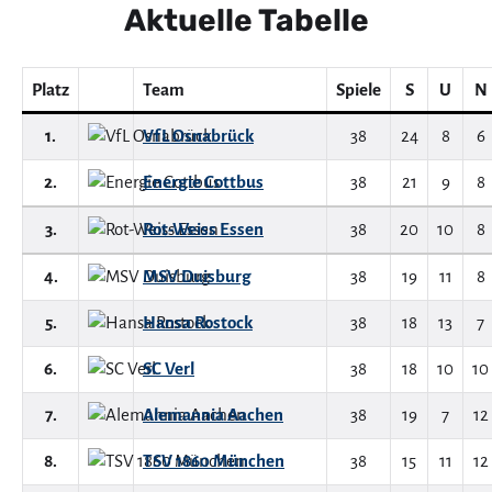
Aktuelle Tabelle
Platz
Team
Spiele
S
U
N
1.
VfL Osnabrück
38
24
8
6
2.
Energie Cottbus
38
21
9
8
3.
Rot-Weiss Essen
38
20
10
8
4.
MSV Duisburg
38
19
11
8
5.
Hansa Rostock
38
18
13
7
6.
SC Verl
38
18
10
10
7.
Alemannia Aachen
38
19
7
12
8.
TSV 1860 München
38
15
11
12