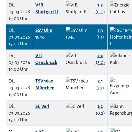
Di.,
VfB
1:2
03.03.2026
Stuttgart II
(0:0)
19:00 Uhr
Di.,
SSV Ulm
1:3
03.03.2026
1846
(1:1)
19:00 Uhr
Di.,
VfL
2:0
03.03.2026
Osnabrück
(2:0)
19:00 Uhr
Di.,
TSV 1860
2:1
03.03.2026
München
(1:1)
19:00 Uhr
Di.,
SC Verl
1:2
03.03.2026
(0:2)
19:00 Uhr
Mi.,
1. FC
2:0