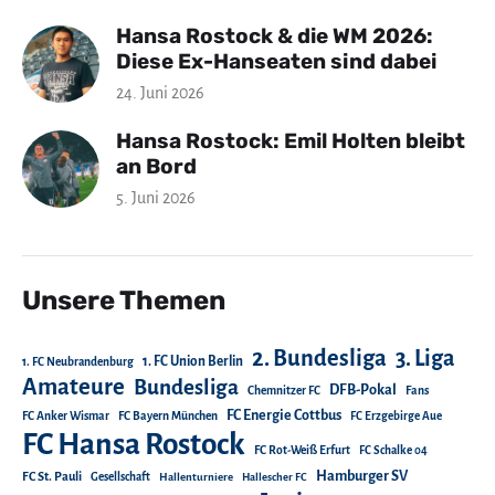
Hansa Rostock & die WM 2026:
Diese Ex-Hanseaten sind dabei
24. Juni 2026
Hansa Rostock: Emil Holten bleibt
an Bord
5. Juni 2026
Unsere Themen
2. Bundesliga
3. Liga
1. FC Union Berlin
1. FC Neubrandenburg
Amateure
Bundesliga
DFB-Pokal
Chemnitzer FC
Fans
FC Energie Cottbus
FC Anker Wismar
FC Bayern München
FC Erzgebirge Aue
FC Hansa Rostock
FC Rot-Weiß Erfurt
FC Schalke 04
Hamburger SV
FC St. Pauli
Gesellschaft
Hallenturniere
Hallescher FC