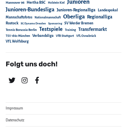
Junioren
Hertha BSC
Hannover 96
Holstein Kiel
Junioren-Bundesliga
Junioren-Regionalliga
Landespokal
Oberliga
Regionalliga
Mannschaftsfotos
Nationalmannschaft
Rostock
SV Werder Bremen
SG Dynamo Dresden
Sponsoring
Testspiele
Transfermarkt
Tennis Borussia Berlin
Training
Verbandsliga
TSV 1860 München
VfB Stuttgart
VfL Osnabrück
VfL Wolfsburg
Folgt uns doch!
Impressum
Datenschutz