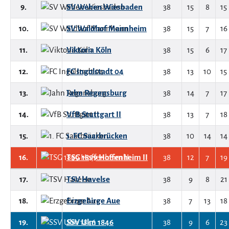
9.
SV Wehen Wiesbaden
38
15
8
15
10.
SV Waldhof Mannheim
38
15
7
16
11.
Viktoria Köln
38
15
6
17
12.
FC Ingolstadt 04
38
13
10
15
13.
Jahn Regensburg
38
14
7
17
14.
VfB Stuttgart II
38
13
7
18
15.
1. FC Saarbrücken
38
10
14
14
16.
TSG 1899 Hoffenheim II
38
12
7
19
17.
TSV Havelse
38
9
8
21
18.
Erzgebirge Aue
38
7
13
18
19.
SSV Ulm 1846
38
9
6
23