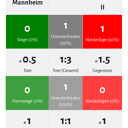
Mannheim
II
1
0
1
Unentschieden
Siege (0%)
Niederlage (50%)
(50%)
0.5
1:3
1.5
⌀
⌀
Tore
Tore (Gesamt)
Gegentore
1
0
0
Unentschieden
Heimsiege (0%)
Niederlagen (0%)
(100%)
1
1:1
1
⌀
⌀