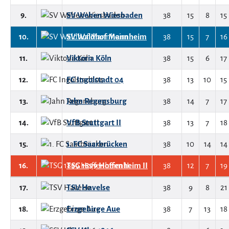
9.
SV Wehen Wiesbaden
38
15
8
15
10.
SV Waldhof Mannheim
38
15
7
16
11.
Viktoria Köln
38
15
6
17
12.
FC Ingolstadt 04
38
13
10
15
13.
Jahn Regensburg
38
14
7
17
14.
VfB Stuttgart II
38
13
7
18
15.
1. FC Saarbrücken
38
10
14
14
16.
TSG 1899 Hoffenheim II
38
12
7
19
17.
TSV Havelse
38
9
8
21
18.
Erzgebirge Aue
38
7
13
18