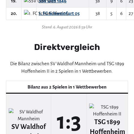
19.
SSV Ulm 1846
38
9
6
23
20.
1. FC Schweinfurt 05
38
5
6
27
Stand: 6. August 2026 8:59 Uhr
Direktvergleich
Die Bilanz zwischen SV Waldhof Mannheim und TSG 1899
Hoffenheim II in 2 Spielen in 1 Wettbewerben.
Bilanz aus 2 Spielen in 1 Wettbewerben
1:3
TSG 1899
SV Waldhof
Hoffenheim