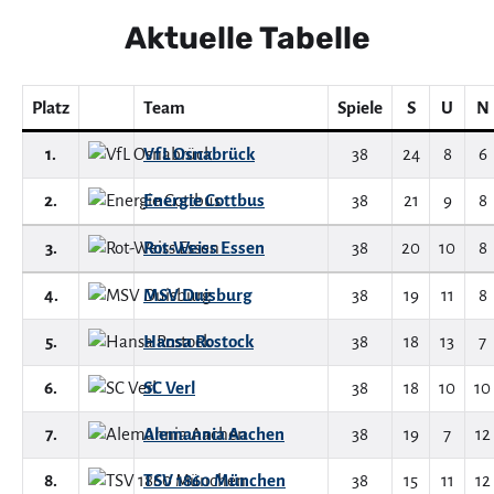
Aktuelle Tabelle
Platz
Team
Spiele
S
U
N
1.
VfL Osnabrück
38
24
8
6
2.
Energie Cottbus
38
21
9
8
3.
Rot-Weiss Essen
38
20
10
8
4.
MSV Duisburg
38
19
11
8
5.
Hansa Rostock
38
18
13
7
6.
SC Verl
38
18
10
10
7.
Alemannia Aachen
38
19
7
12
8.
TSV 1860 München
38
15
11
12