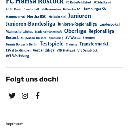
FC Hansa Rostock
FC Rot-Weiß Erfurt
FC Schalke 04
Hamburger SV
FC St. Pauli
Gesellschaft
Hallenturniere
Hallescher FC
Junioren
Hertha BSC
Hannover 96
Holstein Kiel
Junioren-Bundesliga
Junioren-Regionalliga
Landespokal
Oberliga
Regionalliga
Mannschaftsfotos
Nationalmannschaft
Rostock
SV Werder Bremen
SG Dynamo Dresden
Sponsoring
Testspiele
Transfermarkt
Tennis Borussia Berlin
Training
Verbandsliga
TSV 1860 München
VfB Stuttgart
VfL Osnabrück
VfL Wolfsburg
Folgt uns doch!
Impressum