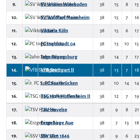
9.
SV Wehen Wiesbaden
38
15
8
15
10.
SV Waldhof Mannheim
38
15
7
16
11.
Viktoria Köln
38
15
6
17
12.
FC Ingolstadt 04
38
13
10
15
13.
Jahn Regensburg
38
14
7
17
14.
VfB Stuttgart II
38
13
7
18
15.
1. FC Saarbrücken
38
10
14
14
16.
TSG 1899 Hoffenheim II
38
12
7
19
17.
TSV Havelse
38
9
8
21
18.
Erzgebirge Aue
38
7
13
18
19.
SSV Ulm 1846
38
9
6
23