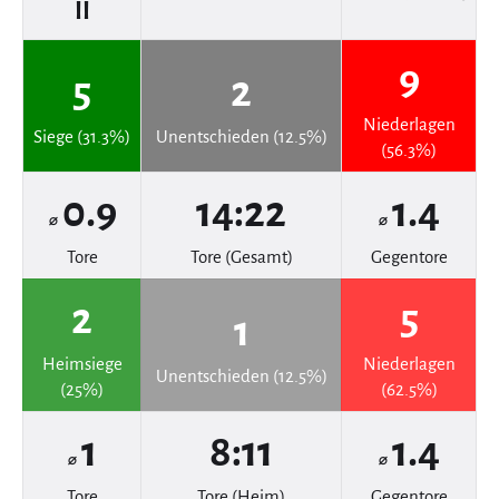
II
9
5
2
Niederlagen
Siege (31.3%)
Unentschieden (12.5%)
(56.3%)
0.9
14:22
1.4
⌀
⌀
Tore
Tore (Gesamt)
Gegentore
2
5
1
Heimsiege
Niederlagen
Unentschieden (12.5%)
(25%)
(62.5%)
1
8:11
1.4
⌀
⌀
Tore
Tore (Heim)
Gegentore