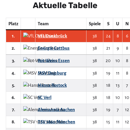
Aktuelle Tabelle
Platz
Team
Spiele
S
U
N
1.
VfL Osnabrück
38
24
8
6
2.
Energie Cottbus
38
21
9
8
3.
Rot-Weiss Essen
38
20
10
8
4.
MSV Duisburg
38
19
11
8
5.
Hansa Rostock
38
18
13
7
6.
SC Verl
38
18
10
10
7.
Alemannia Aachen
38
19
7
12
8.
TSV 1860 München
38
15
11
12