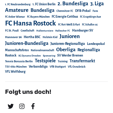
2. Bundesliga
3. Liga
1. FC Union Berlin
1. FC Neubrandenburg
Amateure
Bundesliga
DFB-Pokal
Chemnitzer FC
Fans
FC Energie Cottbus
FC Anker Wismar
FC Bayern München
FC Erzgebirge Aue
FC Hansa Rostock
FC Rot-Weiß Erfurt
FC Schalke 04
Hamburger SV
FC St. Pauli
Gesellschaft
Hallenturniere
Hallescher FC
Junioren
Hertha BSC
Hannover 96
Holstein Kiel
Junioren-Bundesliga
Junioren-Regionalliga
Landespokal
Oberliga
Regionalliga
Mannschaftsfotos
Nationalmannschaft
Rostock
SV Werder Bremen
SG Dynamo Dresden
Sponsoring
Testspiele
Transfermarkt
Tennis Borussia Berlin
Training
Verbandsliga
TSV 1860 München
VfB Stuttgart
VfL Osnabrück
VfL Wolfsburg
Folgt uns doch!