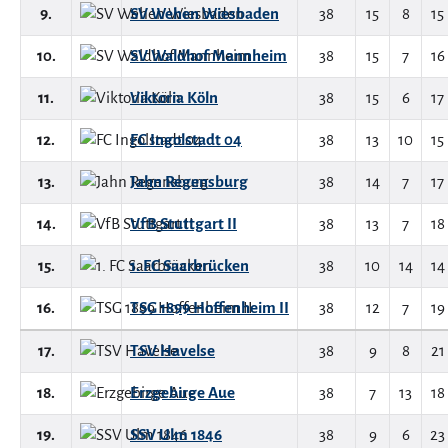
9.
SV Wehen Wiesbaden
38
15
8
15
10.
SV Waldhof Mannheim
38
15
7
16
11.
Viktoria Köln
38
15
6
17
12.
FC Ingolstadt 04
38
13
10
15
13.
Jahn Regensburg
38
14
7
17
14.
VfB Stuttgart II
38
13
7
18
15.
1. FC Saarbrücken
38
10
14
14
16.
TSG 1899 Hoffenheim II
38
12
7
19
17.
TSV Havelse
38
9
8
21
18.
Erzgebirge Aue
38
7
13
18
19.
SSV Ulm 1846
38
9
6
23