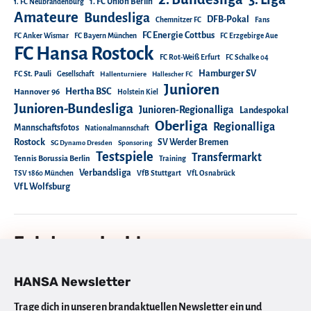
1. FC Union Berlin
1. FC Neubrandenburg
Amateure
Bundesliga
DFB-Pokal
Chemnitzer FC
Fans
FC Energie Cottbus
FC Anker Wismar
FC Bayern München
FC Erzgebirge Aue
FC Hansa Rostock
FC Rot-Weiß Erfurt
FC Schalke 04
Hamburger SV
FC St. Pauli
Gesellschaft
Hallenturniere
Hallescher FC
Junioren
Hertha BSC
Hannover 96
Holstein Kiel
Junioren-Bundesliga
Junioren-Regionalliga
Landespokal
Oberliga
Regionalliga
Mannschaftsfotos
Nationalmannschaft
Rostock
SV Werder Bremen
SG Dynamo Dresden
Sponsoring
Testspiele
Transfermarkt
Tennis Borussia Berlin
Training
Verbandsliga
TSV 1860 München
VfB Stuttgart
VfL Osnabrück
VfL Wolfsburg
Folgt uns doch!
HANSA Newsletter
Trage dich in unseren brandaktuellen Newsletter ein und