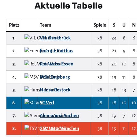
Aktuelle Tabelle
Platz
Team
Spiele
S
U
N
1.
VfL Osnabrück
38
24
8
6
2.
Energie Cottbus
38
21
9
8
3.
Rot-Weiss Essen
38
20
10
8
4.
MSV Duisburg
38
19
11
8
5.
Hansa Rostock
38
18
13
7
6.
SC Verl
38
18
10
10
7.
Alemannia Aachen
38
19
7
12
8.
TSV 1860 München
38
15
11
12