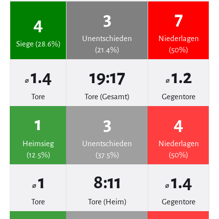
3
7
4
Unentschieden
Niederlagen
Siege (28.6%)
(21.4%)
(50%)
1.4
19:17
1.2
⌀
⌀
Tore
Tore (Gesamt)
Gegentore
1
3
4
Heimsieg
Unentschieden
Niederlagen
(12.5%)
(37.5%)
(50%)
1
8:11
1.4
⌀
⌀
Tore
Tore (Heim)
Gegentore