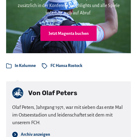
zusätzlich in der Konferenz. Highlights und alle Spiele
jederzeit auch auf Abruf.
Jetzt Magenta buchen
In
Kolumne
FC Hansa Rostock
Von
Olaf Peters
Olaf Peters, Jahrgang 1971, war mit sieben das erste Mal
im Ostseestadion und leidenschaftet seit dem mit
unserem FCH.
Archiv anzeigen