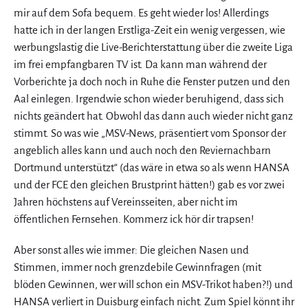
mir auf dem Sofa bequem. Es geht wieder los! Allerdings
hatte ich in der langen Erstliga-Zeit ein wenig vergessen, wie
werbungslastig die Live-Berichterstattung über die zweite Liga
im frei empfangbaren TV ist. Da kann man während der
Vorberichte ja doch noch in Ruhe die Fenster putzen und den
Aal einlegen. Irgendwie schon wieder beruhigend, dass sich
nichts geändert hat. Obwohl das dann auch wieder nicht ganz
stimmt. So was wie „MSV-News, präsentiert vom Sponsor der
angeblich alles kann und auch noch den Reviernachbarn
Dortmund unterstützt“ (das wäre in etwa so als wenn HANSA
und der FCE den gleichen Brustprint hätten!) gab es vor zwei
Jahren höchstens auf Vereinsseiten, aber nicht im
öffentlichen Fernsehen. Kommerz ick hör dir trapsen!
Aber sonst alles wie immer: Die gleichen Nasen und
Stimmen, immer noch grenzdebile Gewinnfragen (mit
blöden Gewinnen, wer will schon ein MSV-Trikot haben?!) und
HANSA verliert in Duisburg einfach nicht. Zum Spiel könnt ihr