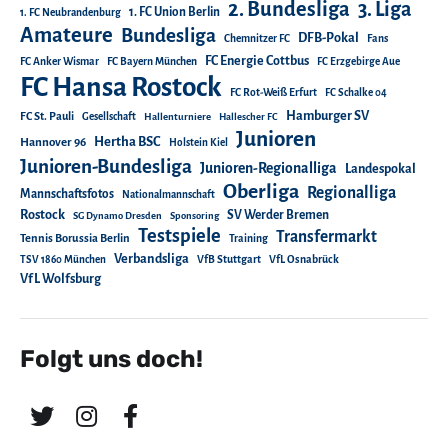
2. Bundesliga
3. Liga
1. FC Union Berlin
1. FC Neubrandenburg
Amateure
Bundesliga
DFB-Pokal
Chemnitzer FC
Fans
FC Energie Cottbus
FC Anker Wismar
FC Bayern München
FC Erzgebirge Aue
FC Hansa Rostock
FC Rot-Weiß Erfurt
FC Schalke 04
Hamburger SV
FC St. Pauli
Gesellschaft
Hallenturniere
Hallescher FC
Junioren
Hertha BSC
Hannover 96
Holstein Kiel
Junioren-Bundesliga
Junioren-Regionalliga
Landespokal
Oberliga
Regionalliga
Mannschaftsfotos
Nationalmannschaft
Rostock
SV Werder Bremen
SG Dynamo Dresden
Sponsoring
Testspiele
Transfermarkt
Tennis Borussia Berlin
Training
Verbandsliga
TSV 1860 München
VfB Stuttgart
VfL Osnabrück
VfL Wolfsburg
Folgt uns doch!