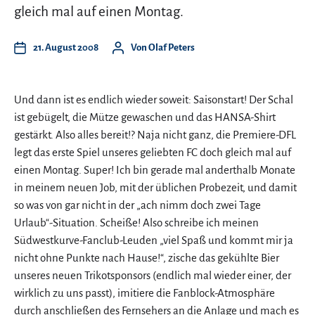
gleich mal auf einen Montag.
21. August 2008
Von
Olaf Peters
Und dann ist es endlich wieder soweit: Saisonstart! Der Schal
ist gebügelt, die Mütze gewaschen und das HANSA-Shirt
gestärkt. Also alles bereit!? Naja nicht ganz, die Premiere-DFL
legt das erste Spiel unseres geliebten FC doch gleich mal auf
einen Montag. Super! Ich bin gerade mal anderthalb Monate
in meinem neuen Job, mit der üblichen Probezeit, und damit
so was von gar nicht in der „ach nimm doch zwei Tage
Urlaub“-Situation. Scheiße! Also schreibe ich meinen
Südwestkurve-Fanclub-Leuden „viel Spaß und kommt mir ja
nicht ohne Punkte nach Hause!“, zische das gekühlte Bier
unseres neuen Trikotsponsors (endlich mal wieder einer, der
wirklich zu uns passt), imitiere die Fanblock-Atmosphäre
durch anschließen des Fernsehers an die Anlage und mach es