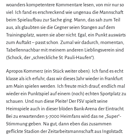
woanders kompetentere Kommentare lesen, von mir nur so
viel: Ich fand es erschreckend wie ungenau die Mannschaft
beim Spielaufbau zur Sache ging. Mann, das sah zum Teil
aus, als glaubten sie die Gegner seien Stangen auf dem
Trainingsplatz, waren sie aber nicht. Egal, ein Punkt auswärts
zum Auftakt – passt schon. Zumal wir dadurch, momentan,
Tabellennachbar mit meinem anderen Lieblingsverein sind
(Schock, der „schreckliche St. Pauli-Haufen“).
Apropos Kommerz (ein Stück weiter oben): Ich fand es echt
klasse als ich erfuhr, dass wir dieses Jahr wieder in Frankfurt
am Main spielen werden. Ich freute mich drauf, endlich mal
wieder ein Punktspiel auf einem (noch) echten Sportplatz zu
schauen. Und nun diese Pleite! Der FSV spielt seine
Heimspiele auch in dieser blöden Bank-Arena der Eintracht.
Bei zu erwartenden 5-7000 Heimfans wird das ne „Super“-
Stimmung geben. Na gut, dann eben das zusammen
geflickte Stadion der Zeitarbeitsmannschaft aus Ingolstadt.