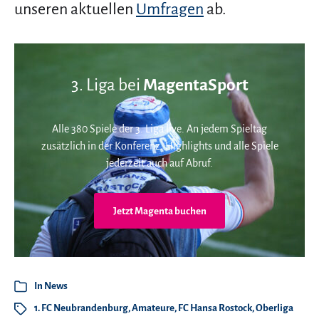
unseren aktuellen
Umfragen
ab.
3. Liga bei
MagentaSport
Alle 380 Spiele der 3. Liga live. An jedem Spieltag
zusätzlich in der Konferenz. Highlights und alle Spiele
jederzeit auch auf Abruf.
Jetzt Magenta buchen
In
News
1. FC Neubrandenburg
,
Amateure
,
FC Hansa Rostock
,
Oberliga