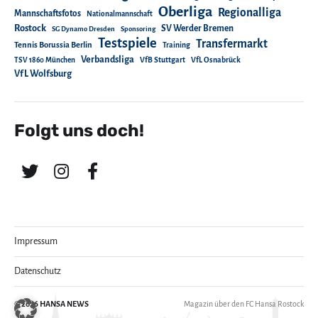
Oberliga
Regionalliga
Mannschaftsfotos
Nationalmannschaft
Rostock
SV Werder Bremen
SG Dynamo Dresden
Sponsoring
Testspiele
Transfermarkt
Tennis Borussia Berlin
Training
Verbandsliga
TSV 1860 München
VfB Stuttgart
VfL Osnabrück
VfL Wolfsburg
Folgt uns doch!
Impressum
Datenschutz
© 2026
HANSA NEWS
Magazin über den FC Hansa Rostock