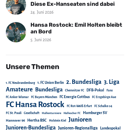
Diese Ex-Hanseaten sind dabei
24. Juni 2026
Hansa Rostock: Emil Holten bleibt
an Bord
5. Juni 2026
Unsere Themen
2. Bundesliga
3. Liga
1. FC Union Berlin
1. FC Neubrandenburg
Amateure
Bundesliga
DFB-Pokal
Chemnitzer FC
Fans
FC Energie Cottbus
FC Anker Wismar
FC Bayern München
FC Erzgebirge Aue
FC Hansa Rostock
FC Rot-Weiß Erfurt
FC Schalke 04
Hamburger SV
FC St. Pauli
Gesellschaft
Hallenturniere
Hallescher FC
Junioren
Hertha BSC
Hannover 96
Holstein Kiel
Junioren-Bundesliga
Junioren-Regionalliga
Landespokal