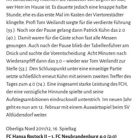
wer Herr im Hause ist. Es dauerte jedoch eine knappe halbe
Stunde, ehe es das erste Mal im Kasten der Viertorestädter
klingelte. Profi Tom Weilandt sorgte für die verdiente Führung
(33.). Noch vor der Pause gelang dann Patrick Kühn das 2:0
(40.). Damit waren für die Gäste schon fast alle Messen
gesungen. Auch nach der Pause blieb der Tabellenführer am
Drück und suchte die Vorentscheidung. Acht Minuten nach
Wiederanpfiff dann das 3:0 – wieder war Tom Weilandt zur
Stelle (53.). Den Schlusspunkt unter eine einseitige Partie
setzte schließlich erneut Kühn mit seinem zweiten Treffer des
Tages zum 4:0 (74.). Eine insgesamt starke Leistung des FCH,
der eine vorzügliche Hinrunde spielte und seine
Aufstiegsambitionen eindrucksvoll unterstrich. Im neuen Jahr
geht es nun am 12. Februar mit einem Auswärtsspiel beim SV
Altlüdersdorf weiter.
Oberliga Nord 2011/12, 16. Spieltag
FC Hansa Rostock II – 1. FC Neubrandenburg 4:0 (2:0)