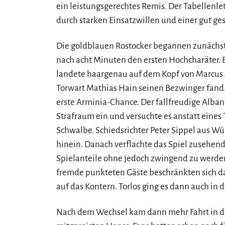
ein leistungsgerechtes Remis. Der Tabellenle
durch starken Einsatzwillen und einer gut ge
Die goldblauen Rostocker begannen zunächst 
nach acht Minuten den ersten Hochcharäter. E
landete haargenau auf dem Kopf von Marcus A
Torwart Mathias Hain seinen Bezwinger fand
erste Arminia-Chance. Der fallfreudige Alban
Strafraum ein und versuchte es anstatt eines 
Schwalbe. Schiedsrichter Peter Sippel aus Wür
hinein. Danach verflachte das Spiel zusehend
Spielanteile ohne jedoch zwingend zu werden.
fremde punkteten Gäste beschränkten sich d
auf das Kontern. Torlos ging es dann auch in d
Nach dem Wechsel kam dann mehr Fahrt in die