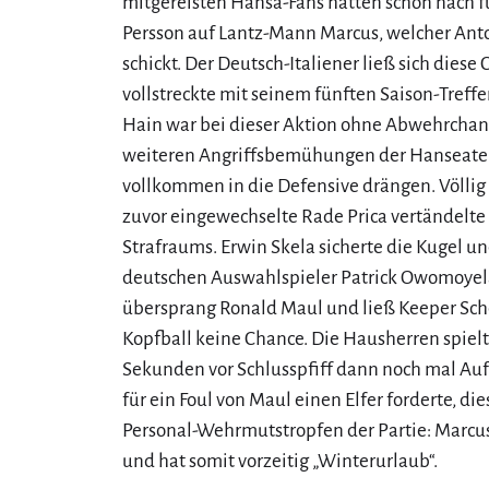
mitgereisten Hansa-Fans hatten schon nach 
Persson auf Lantz-Mann Marcus, welcher Anto
schickt. Der Deutsch-Italiener ließ sich die
vollstreckte mit seinem fünften Saison-Treffer
Hain war bei dieser Aktion ohne Abwehrchance.
weiteren Angriffsbemühungen der Hanseaten 
vollkommen in die Defensive drängen. Völlig
zuvor eingewechselte Rade Prica vertändelte
Strafraums. Erwin Skela sicherte die Kugel 
deutschen Auswahlspieler Patrick Owomoyela
übersprang Ronald Maul und ließ Keeper Sch
Kopfball keine Chance. Die Hausherren spielt
Sekunden vor Schlusspfiff dann noch mal Aufr
für ein Foul von Maul einen Elfer forderte, di
Personal-Wehrmutstropfen der Partie: Marcus 
und hat somit vorzeitig „Winterurlaub“.