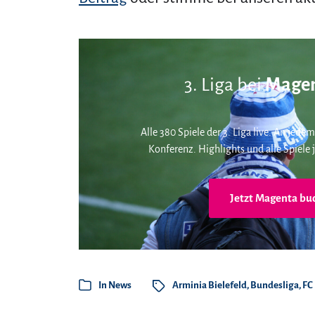
3. Liga bei
Magen
Alle 380 Spiele der 3. Liga live. An jedem
Konferenz. Highlights und alle Spiele j
Jetzt Magenta bu
In
News
Arminia Bielefeld
,
Bundesliga
,
FC