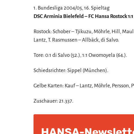
1. Bundesliga 2004/05, 16. Spieltag
DSC Arminia Bielefeld – FC Hansa Rostock 1:1 
Rostock: Schober – Tjikuzu, Möhrle, Hill, Maul 
Lantz, T. Rasmussen – Allbäck, di Salvo.
Tore: 0:1 di Salvo (52.), 1:1 Owomoyela (64.).
Schiedsrichter: Sippel (München).
Gelbe Karten: Kauf – Lantz, Möhrle, Persson, P
Zuschauer: 21.337.
HANSA-Newslett