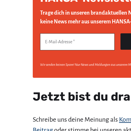
Trage dich in unseren brandaktuellen 
keine News mehr aus unserem HANSA
Wir senden keinen Spam! Nur News und Meldungen aus unserem M
Jetzt bist du dra
Schreibe uns deine Meinung als
Kom
Beitrag
oder stimme bei unseren ak