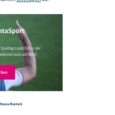
taSport
 Spieltag zusätzlich in der
ederzeit auch auf Abruf.
chen
 Hansa Rostock