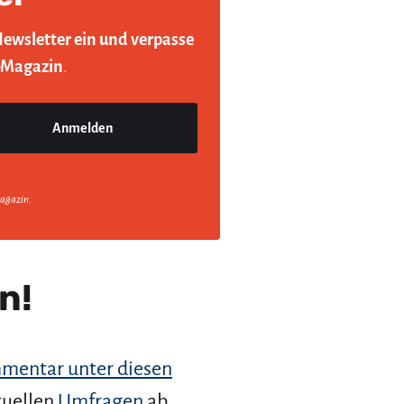
Newsletter ein und verpasse
-Magazin
.
agazin.
n!
mentar unter diesen
tuellen
Umfragen
ab.