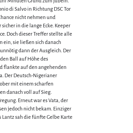
fünf Minuten Grund zum jubeln.
nio di Salvo in Richtung DSC Tor
se Chance nicht nehmen und
 sicher in die lange Ecke. Keeper
 Doch dieser Treffer stellte alle
ein, sie ließen sich danach
 unnötig dann der Ausgleich. Der
 den Ball auf Höhe des
und flankte auf den angehenden
. Der Deutsch-Nigerianer
ober mit einem scharfen
en danach voll auf Sieg.
egung. Erneut war es Vata, der
esen jedoch nicht bekam. Einziger
Lantz sah die fünfte Gelbe Karte