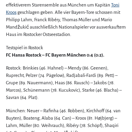
effektiverem Starensemble aus München um Kapitän
Toni
Kroos
geschlagen geben. Alle vier Bayern-Tore schossen mit
Philipp Lahm, Franck Ribéry, Thomas Müller und Mario
Mandžukić ausschließlich Nationalspieler vor ausverkauftem
Haus im Rostocker Ostseestadion.
Testspiel in Rostock
FC Hansa Rostock – FC Bayern München 0:4 (0:2).
Rostock: Brinkies (46. Hahnel) – Mendy (86. Geenen),
Ruprecht, Pelzer (74. Pägelow), Radjabali-Fardi (89. Pett) –
Grupe (89. Nauermann), Haas (86. Rausch) – Jakobs (78.
Marcos), Schünemann (78. Kucukovic), Starke (46. Blacha) –
Savran (64. Plat).
München: Neuer – Rafinha (46. Robben), Kirchhoff (64. van
Buyten), Boateng, Alaba (64. Can) – Kroos (81. Højbjerg) –
Lahm, Müller (80. Weihrauch), Ribéry (78. Schöpf), Shaqiri