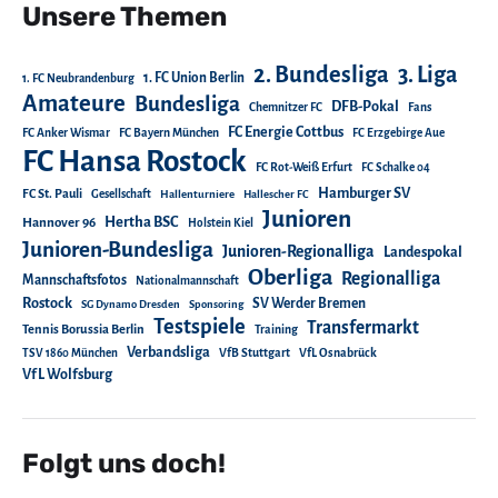
Unsere Themen
2. Bundesliga
3. Liga
1. FC Union Berlin
1. FC Neubrandenburg
Amateure
Bundesliga
DFB-Pokal
Chemnitzer FC
Fans
FC Energie Cottbus
FC Anker Wismar
FC Bayern München
FC Erzgebirge Aue
FC Hansa Rostock
FC Rot-Weiß Erfurt
FC Schalke 04
Hamburger SV
FC St. Pauli
Gesellschaft
Hallenturniere
Hallescher FC
Junioren
Hertha BSC
Hannover 96
Holstein Kiel
Junioren-Bundesliga
Junioren-Regionalliga
Landespokal
Oberliga
Regionalliga
Mannschaftsfotos
Nationalmannschaft
Rostock
SV Werder Bremen
SG Dynamo Dresden
Sponsoring
Testspiele
Transfermarkt
Tennis Borussia Berlin
Training
Verbandsliga
TSV 1860 München
VfB Stuttgart
VfL Osnabrück
VfL Wolfsburg
Folgt uns doch!