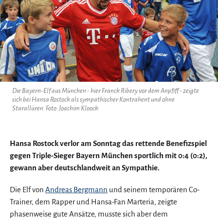
Die Bayern-Elf aus München - hier Franck Ribery vor dem Anpfiff - zeigte
sich bei Hansa Rostock als sympathischer Kontrahent und ohne
Starallüren. Foto: Joachim Kloock
Hansa Rostock verlor am Sonntag das rettende Benefizspiel
gegen Triple-Sieger Bayern München sportlich mit 0:4 (0:2),
gewann aber deutschlandweit an Sympathie.
Die Elf von
Andreas Bergmann
und seinem temporären Co-
Trainer, dem Rapper und Hansa-Fan Marteria, zeigte
phasenweise gute Ansätze, musste sich aber dem