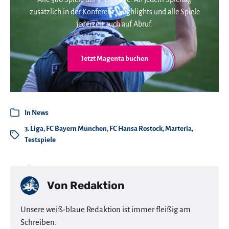
zusätzlich in der Konferenz. Highlights und alle Spiele
jederzeit auch auf Abruf.
Jetzt Magenta buchen
In
News
3. Liga
,
FC Bayern München
,
FC Hansa Rostock
,
Marteria
,
Testspiele
Von
Redaktion
Unsere weiß-blaue Redaktion ist immer fleißig am
Schreiben.