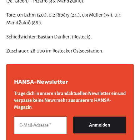
(78. Green) – Pizarro (46. Mandžukić).
Tore: 0:1 Lahm (20.), 0:2 Ribéry (24.), 0:3 Müller (75.), 0:4
Mandžukić (88.).
Schiedsrichter: Bastian Dankert (Rostock).
Zuschauer: 28.000 im Rostocker Ostseestadion.
HANSA-Newsletter
Trage dich in unseren brandaktuellen Newsletter ein und
verpasse keine News mehr aus unserem HANSA-
Magazin
.