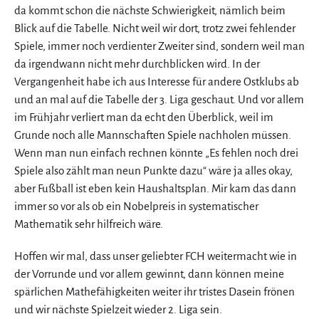
da kommt schon die nächste Schwierigkeit, nämlich beim
Blick auf die Tabelle. Nicht weil wir dort, trotz zwei fehlender
Spiele, immer noch verdienter Zweiter sind, sondern weil man
da irgendwann nicht mehr durchblicken wird. In der
Vergangenheit habe ich aus Interesse für andere Ostklubs ab
und an mal auf die Tabelle der 3. Liga geschaut. Und vor allem
im Frühjahr verliert man da echt den Überblick, weil im
Grunde noch alle Mannschaften Spiele nachholen müssen.
Wenn man nun einfach rechnen könnte „Es fehlen noch drei
Spiele also zählt man neun Punkte dazu“ wäre ja alles okay,
aber Fußball ist eben kein Haushaltsplan. Mir kam das dann
immer so vor als ob ein Nobelpreis in systematischer
Mathematik sehr hilfreich wäre.
Hoffen wir mal, dass unser geliebter FCH weitermacht wie in
der Vorrunde und vor allem gewinnt, dann können meine
spärlichen Mathefähigkeiten weiter ihr tristes Dasein frönen
und wir nächste Spielzeit wieder 2. Liga sein.