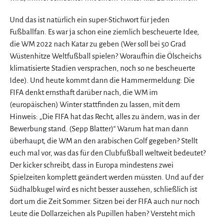
Und das ist natürlich ein super-Stichwort für jeden
Fußballfan. Es war ja schon eine ziemlich bescheuerte Idee,
die WM 2022 nach Katar zu geben (Wer soll bei 50 Grad
Wüstenhitze Weltfußball spielen? Woraufhin die Ölscheichs
klimatisierte Stadien versprachen, noch so ne bescheuerte
Idee). Und heute kommt dann die Hammermeldung: Die
FIFA denkt ernsthaft darüber nach, die WM im
(europäischen) Winter stattfinden zu lassen, mit dem
Hinweis: „Die FIFA hat das Recht, alles zu ändern, was in der
Bewerbung stand. (Sepp Blatter)“ Warum hat man dann
überhaupt, die WM an den arabischen Golf gegeben? Stellt
euch mal vor, was das für den Clubfußball weltweit bedeutet?
Der kicker schreibt, dass in Europa mindestens zwei
Spielzeiten komplett geändert werden müssten. Und auf der
Südhalbkugel wird es nicht besser aussehen, schließlich ist
dort um die Zeit Sommer. Sitzen bei der FIFA auch nur noch
Leute die Dollarzeichen als Pupillen haben? Versteht mich