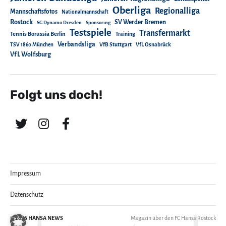
Oberliga
Regionalliga
Mannschaftsfotos
Nationalmannschaft
Rostock
SV Werder Bremen
SG Dynamo Dresden
Sponsoring
Testspiele
Transfermarkt
Tennis Borussia Berlin
Training
Verbandsliga
TSV 1860 München
VfB Stuttgart
VfL Osnabrück
VfL Wolfsburg
Folgt uns doch!
Impressum
Datenschutz
© 2026
HANSA NEWS
Magazin über den FC Hansa Rostock