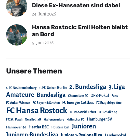
Diese Ex-Hanseaten sind dabei
24. Juni 2026
Hansa Rostock: Emil Holten bleibt
an Bord
5. Juni 2026
Unsere Themen
2. Bundesliga
3. Liga
1. FC Union Berlin
1. FC Neubrandenburg
Amateure
Bundesliga
DFB-Pokal
Chemnitzer FC
Fans
FC Energie Cottbus
FC Anker Wismar
FC Bayern München
FC Erzgebirge Aue
FC Hansa Rostock
FC Rot-Weiß Erfurt
FC Schalke 04
Hamburger SV
FC St. Pauli
Gesellschaft
Hallenturniere
Hallescher FC
Junioren
Hertha BSC
Hannover 96
Holstein Kiel
Junioren-Bundesliga
Junioren-Regionalliga
Landespokal