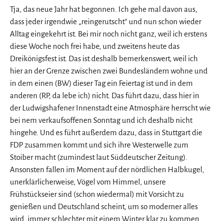
Tja, das neue Jahr hat begonnen. Ich gehe mal davon aus,
dass jeder irgendwie „reingerutscht“ und nun schon wieder
Alltag eingekehrt ist. Bei mir noch nicht ganz, weil ich erstens
diese Woche noch frei habe, und zweitens heute das
Dreikönigsfest ist. Das ist deshalb bemerkenswert, weil ich
hier an der Grenze zwischen zwei Bundesländern wohne und
in dem einen (BW) dieser Tag ein Feiertag ist und in dem
anderen (RP, da lebe ich) nicht. Das führt dazu, dass hier in
der Ludwigshafener Innenstadt eine Atmosphäre herrscht wie
bei nem verkaufsoffenen Sonntag und ich deshalb nicht
hingehe. Und es führt außerdem dazu, dass in Stuttgart die
FDP zusammen kommt und sich ihre Westerwelle zum
Stoiber macht (zumindest laut Süddeutscher Zeitung).
Ansonsten fallen im Moment auf der nördlichen Halbkugel,
unerklärlicherweise, Vögel vom Himmel, unsere
Frühstückseier sind (schon wiedermal) mit Vorsicht zu
genießen und Deutschland scheint, um so moderner alles
wird, immer schlechter mit einem Winter klar zu kommen.