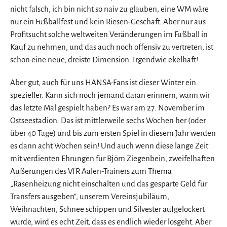
nicht falsch, ich bin nicht so naiv zu glauben, eine WM wäre
nur ein Fußballfest und kein Riesen-Geschäft. Aber nur aus
Profitsucht solche weltweiten Veränderungen im Fußball in
Kauf zu nehmen, und das auch noch offensiv zu vertreten, ist
schon eine neue, dreiste Dimension. Irgendwie ekelhaft!
Aber gut, auch für uns HANSA-Fans ist dieser Winter ein
spezieller. Kann sich noch jemand daran erinnern, wann wir
das letzte Mal gespielt haben? Es war am 27. November im
Ostseestadion. Das ist mittlerweile sechs Wochen her (oder
über 40 Tage) und bis zum ersten Spiel in diesem Jahr werden
es dann acht Wochen sein! Und auch wenn diese lange Zeit
mit verdienten Ehrungen für Björn Ziegenbein, zweifelhaften
Äußerungen des VfR Aalen-Trainers zum Thema
„Rasenheizung nicht einschalten und das gesparte Geld für
Transfers ausgeben“, unserem Vereinsjubiläum,
Weihnachten, Schnee schippen und Silvester aufgelockert
wurde, wird es echt Zeit, dass es endlich wieder losgeht. Aber