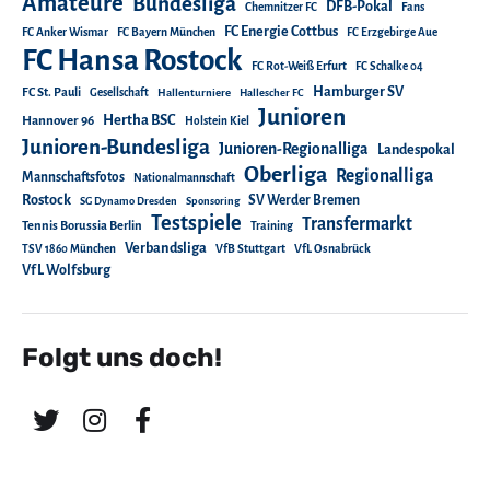
Amateure
Bundesliga
DFB-Pokal
Chemnitzer FC
Fans
FC Energie Cottbus
FC Anker Wismar
FC Bayern München
FC Erzgebirge Aue
FC Hansa Rostock
FC Rot-Weiß Erfurt
FC Schalke 04
Hamburger SV
FC St. Pauli
Gesellschaft
Hallenturniere
Hallescher FC
Junioren
Hertha BSC
Hannover 96
Holstein Kiel
Junioren-Bundesliga
Junioren-Regionalliga
Landespokal
Oberliga
Regionalliga
Mannschaftsfotos
Nationalmannschaft
Rostock
SV Werder Bremen
SG Dynamo Dresden
Sponsoring
Testspiele
Transfermarkt
Tennis Borussia Berlin
Training
Verbandsliga
TSV 1860 München
VfB Stuttgart
VfL Osnabrück
VfL Wolfsburg
Folgt uns doch!