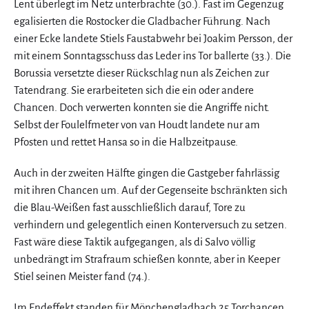
Lent überlegt im Netz unterbrachte (30.). Fast im Gegenzug
egalisierten die Rostocker die Gladbacher Führung. Nach
einer Ecke landete Stiels Faustabwehr bei Joakim Persson, der
mit einem Sonntagsschuss das Leder ins Tor ballerte (33.). Die
Borussia versetzte dieser Rückschlag nun als Zeichen zur
Tatendrang. Sie erarbeiteten sich die ein oder andere
Chancen. Doch verwerten konnten sie die Angriffe nicht.
Selbst der Foulelfmeter von van Houdt landete nur am
Pfosten und rettet Hansa so in die Halbzeitpause.
Auch in der zweiten Hälfte gingen die Gastgeber fahrlässig
mit ihren Chancen um. Auf der Gegenseite bschränkten sich
die Blau-Weißen fast ausschließlich darauf, Tore zu
verhindern und gelegentlich einen Konterversuch zu setzen.
Fast wäre diese Taktik aufgegangen, als di Salvo völlig
unbedrängt im Strafraum schießen konnte, aber in Keeper
Stiel seinen Meister fand (74.).
Im Endeffekt standen für Mönchengladbach 25 Torchancen,