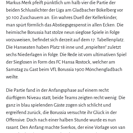
Markus Merk pfeift pünktlich um halb vier die Partie der
beiden Schlusslichter der Liga am Gladbacher Bökelberg vor
30.100 Zuschauern an. Ein wahres Duell der Kellerkinder,
man spürt förmlich das Abstiegsgespenst in allen Ecken. Die
heimische Borussia hat stolze neun sieglose Spiele in Folge
vorzuweisen, befindet sich derzeit auf dem 17. Tabellenplatz.
Die Hanseaten haben Platz 18 inne und „erspielten“ zuletzt
sechs Niederlagen in Folge. Die Rede ist vom ultimativen Spiel
der Sieglosen in Form des FC Hansa Rostock, welcher am
Samstag zu Gast beim VfL Borussia 1900 Mönchengladbach
weilte.
Die Partie fand in der Anfangsphase auf einem recht
dürftigem Niveau statt, beide Teams zeigten recht wenig. Die
ganz in blau spielenden Gäste zogen sich schlicht und
ergreifend zurück, die Borussia versuchte ihr Glück in der
Offensive. Doch nach einer halben Stunde wurde es nun
rasant. Den Anfang machte Sverkos, der eine Vorlage von van