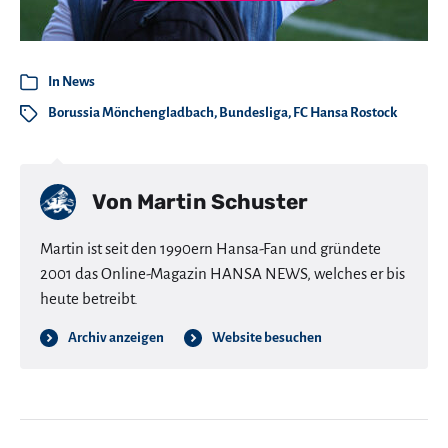
In
News
Borussia Mönchengladbach
,
Bundesliga
,
FC Hansa Rostock
Von
Martin Schuster
Martin ist seit den 1990ern Hansa-Fan und gründete
2001 das Online-Magazin HANSA NEWS, welches er bis
heute betreibt.
Archiv anzeigen
Website besuchen