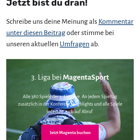
Jetzt bist du dran!
Schreibe uns deine Meinung als
Kommentar
unter diesen Beitrag
oder stimme bei
unseren aktuellen
Umfragen
ab.
3. Liga bei
MagentaSport
Alle 380 Spiele der 3. Liga live. An jedem Spieltag
zusätzlich in der Konferenz. Highlights und alle Spiele
jederzeit auch auf Abruf.
Jetzt Magenta buchen