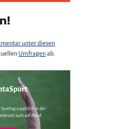
n!
mentar unter diesen
tuellen
Umfragen
ab.
taSport
 Spieltag zusätzlich in der
ederzeit auch auf Abruf.