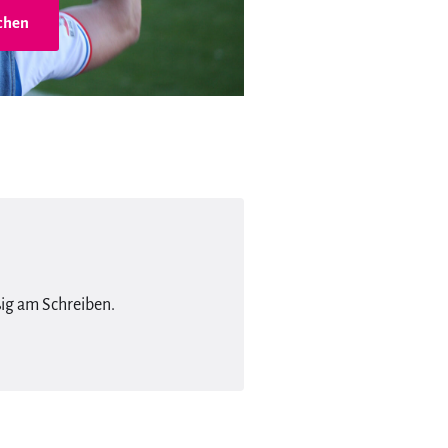
chen
ßig am Schreiben.