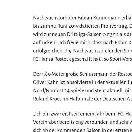
Nachwuchstorhüter Fabian Künnemann erhält
bis zum 30. Juni 2015 datierten Profivertrag. 
wird zur neuen Drittliga-Saison 2013/14 als dr
aufrücken. „Ich freue mich, dass nach Robin 
erfolgreichen U19-Nachwuchsspieler den Spru
FC Hansa Rostock geschafft hat.“, so Sport-Vor
Der 1,85-Meter große Schlussmann der Rostoc
Oliver Kahn ist, absolvierte in der aktuellen 
Nord/Nordost 24 Spiele und steht aktuell mit
Roland Kroos im Halbfinale der Deutschen A-
„Ich bin zwar erst seit einem Jahr beim F.C. 
Verein aber bereits eng verbunden und sehr w
sich ab der kommenden Saison in der ersten 