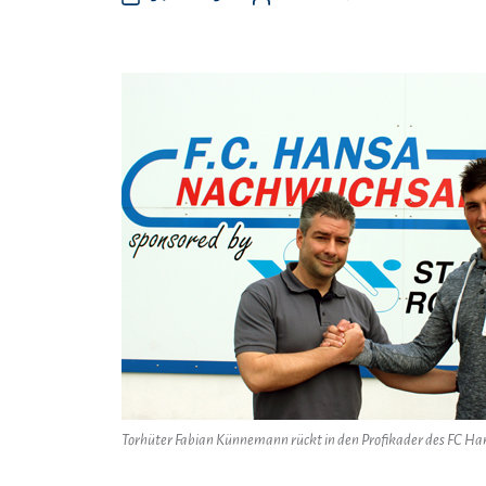
Torhüter Fabian Künnemann rückt in den Profikader des FC Han