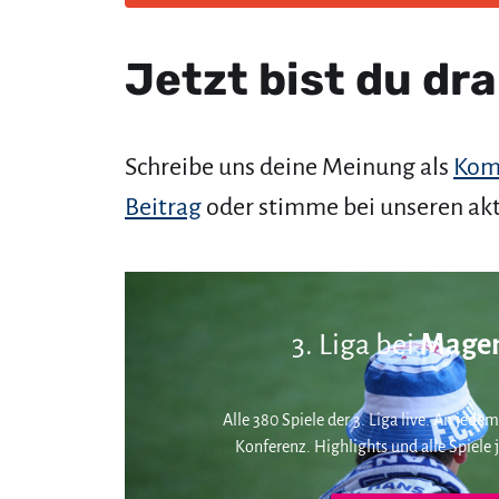
Jetzt bist du dra
Schreibe uns deine Meinung als
Kom
Beitrag
oder stimme bei unseren ak
3. Liga bei
Magen
Alle 380 Spiele der 3. Liga live. An jedem
Konferenz. Highlights und alle Spiele j