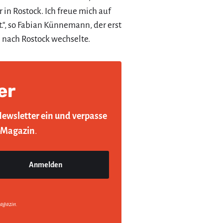
 in Rostock. Ich freue mich auf
“, so Fabian Künnemann, der erst
n nach Rostock wechselte.
er
Newsletter ein und verpasse
-Magazin
.
agazin.