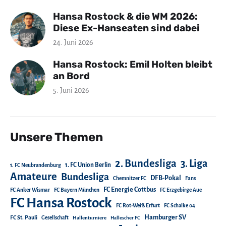
Hansa Rostock & die WM 2026:
Diese Ex-Hanseaten sind dabei
24. Juni 2026
Hansa Rostock: Emil Holten bleibt
an Bord
5. Juni 2026
Unsere Themen
2. Bundesliga
3. Liga
1. FC Union Berlin
1. FC Neubrandenburg
Amateure
Bundesliga
DFB-Pokal
Chemnitzer FC
Fans
FC Energie Cottbus
FC Anker Wismar
FC Bayern München
FC Erzgebirge Aue
FC Hansa Rostock
FC Rot-Weiß Erfurt
FC Schalke 04
Hamburger SV
FC St. Pauli
Gesellschaft
Hallenturniere
Hallescher FC