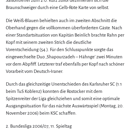
Saisontreffer zum 2:0. Kurz zuvor dezimierten sich die
Braunschweiger durch eine Gelb-Rote Karte von selbst.
Die Weiß-Blauen behielten auch im zweiten Abschnitt die
Oberhand gegen die vollkommen überforderten Gäste. Nach
einer Standartsituation von Kapitän Beinlich brachte Rahn per
Kopf mit seinem zweiten Strich die deutliche
Vorentscheidung (54.). Für den Schlusspunkte sorgte das
eingewechselte Duo ‚Shapourzadeh – Hähnge’ zwei Minuten
vor dem Abpfiff. Letzterer traf ebenfalls per Kopf nach schöner
Vorarbeit vom Deutsch-Iraner.
Durch das gleichzeitige Unentschieden des Karlsruher SC (1:1
beim TuS Koblenz) konnten die Rostocker mit dem
Spitzenreiter der Liga gleichziehen und somit eine optimale
Ausgangssituation für das nächste Auswärtsspiel (Montag, 20.
November 2006) beim KSC schaffen.
2. Bundesliga 2006/07, 11. Spieltag