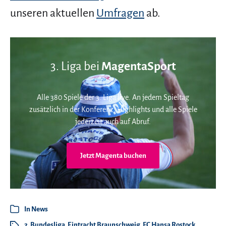
unseren aktuellen
Umfragen
ab.
3. Liga bei
MagentaSport
Alle 380 Spiele der 3. Liga live. An jedem Spieltag
zusätzlich in der Konferenz. Highlights und alle Spiele
jederzeit auch auf Abruf.
Jetzt Magenta buchen
In
News
2. Bundesliga
,
Eintracht Braunschweig
,
FC Hansa Rostock