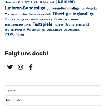
Junioren
Hertha BSC
Hannover 96
Holstein Kiel
Junioren-Bundesliga
Junioren-Regionalliga
Landespokal
Oberliga
Regionalliga
Mannschaftsfotos
Nationalmannschaft
Rostock
SV Werder Bremen
SG Dynamo Dresden
Sponsoring
Testspiele
Transfermarkt
Tennis Borussia Berlin
Training
Verbandsliga
TSV 1860 München
VfB Stuttgart
VfL Osnabrück
VfL Wolfsburg
Folgt uns doch!
Impressum
Datenschutz