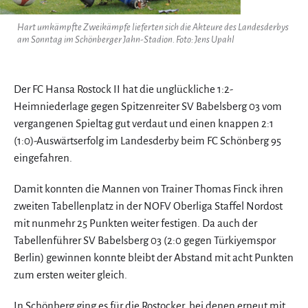
Hart umkämpfte Zweikämpfe lieferten sich die Akteure des Landesderbys
am Sonntag im Schönberger Jahn-Stadion. Foto: Jens Upahl
Der FC Hansa Rostock II hat die unglückliche 1:2-
Heimniederlage gegen Spitzenreiter SV Babelsberg 03 vom
vergangenen Spieltag gut verdaut und einen knappen 2:1
(1:0)-Auswärtserfolg im Landesderby beim FC Schönberg 95
eingefahren.
Damit konnten die Mannen von Trainer Thomas Finck ihren
zweiten Tabellenplatz in der NOFV Oberliga Staffel Nordost
mit nunmehr 25 Punkten weiter festigen. Da auch der
Tabellenführer SV Babelsberg 03 (2:0 gegen Türkiyemspor
Berlin) gewinnen konnte bleibt der Abstand mit acht Punkten
zum ersten weiter gleich.
In Schönberg ging es für die Rostocker, bei denen erneut mit