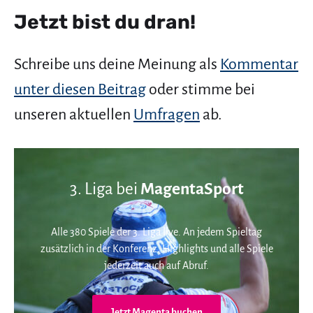
Jetzt bist du dran!
Schreibe uns deine Meinung als
Kommentar
unter diesen Beitrag
oder stimme bei
unseren aktuellen
Umfragen
ab.
3. Liga bei
MagentaSport
Alle 380 Spiele der 3. Liga live. An jedem Spieltag
zusätzlich in der Konferenz. Highlights und alle Spiele
jederzeit auch auf Abruf.
Jetzt Magenta buchen