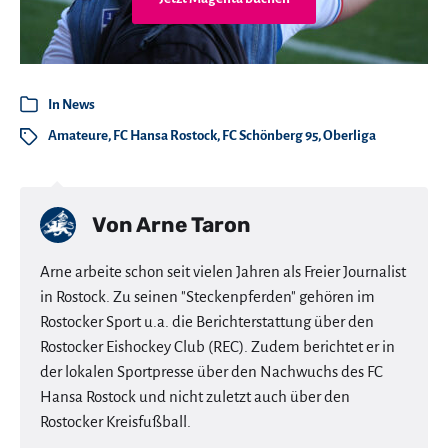
In
News
Amateure
,
FC Hansa Rostock
,
FC Schönberg 95
,
Oberliga
Von
Arne Taron
Arne arbeite schon seit vielen Jahren als Freier Journalist
in Rostock. Zu seinen "Steckenpferden" gehören im
Rostocker Sport u.a. die Berichterstattung über den
Rostocker Eishockey Club (REC). Zudem berichtet er in
der lokalen Sportpresse über den Nachwuchs des FC
Hansa Rostock und nicht zuletzt auch über den
Rostocker Kreisfußball.