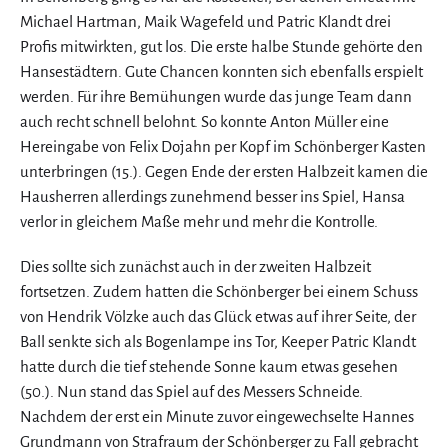
Michael Hartman, Maik Wagefeld und Patric Klandt drei
Profis mitwirkten, gut los. Die erste halbe Stunde gehörte den
Hansestädtern. Gute Chancen konnten sich ebenfalls erspielt
werden. Für ihre Bemühungen wurde das junge Team dann
auch recht schnell belohnt. So konnte Anton Müller eine
Hereingabe von Felix Dojahn per Kopf im Schönberger Kasten
unterbringen (15.). Gegen Ende der ersten Halbzeit kamen die
Hausherren allerdings zunehmend besser ins Spiel, Hansa
verlor in gleichem Maße mehr und mehr die Kontrolle.
Dies sollte sich zunächst auch in der zweiten Halbzeit
fortsetzen. Zudem hatten die Schönberger bei einem Schuss
von Hendrik Völzke auch das Glück etwas auf ihrer Seite, der
Ball senkte sich als Bogenlampe ins Tor, Keeper Patric Klandt
hatte durch die tief stehende Sonne kaum etwas gesehen
(50.). Nun stand das Spiel auf des Messers Schneide.
Nachdem der erst ein Minute zuvor eingewechselte Hannes
Grundmann von Strafraum der Schönberger zu Fall gebracht