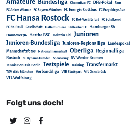
Amateure
Bundesliga
DFB-Pokal
Chemnitzer FC
Fans
FC Energie Cottbus
FC Anker Wismar
FC Bayern München
FC Erzgebirge Aue
FC Hansa Rostock
FC Rot-Weiß Erfurt
FC Schalke 04
Hamburger SV
FC St. Pauli
Gesellschaft
Hallenturniere
Hallescher FC
Junioren
Hertha BSC
Hannover 96
Holstein Kiel
Junioren-Bundesliga
Junioren-Regionalliga
Landespokal
Oberliga
Regionalliga
Mannschaftsfotos
Nationalmannschaft
Rostock
SV Werder Bremen
SG Dynamo Dresden
Sponsoring
Testspiele
Transfermarkt
Tennis Borussia Berlin
Training
Verbandsliga
TSV 1860 München
VfB Stuttgart
VfL Osnabrück
VfL Wolfsburg
Folgt uns doch!