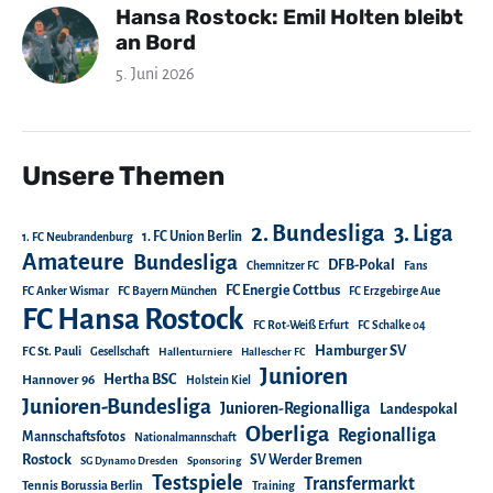
Hansa Rostock: Emil Holten bleibt
an Bord
5. Juni 2026
Unsere Themen
2. Bundesliga
3. Liga
1. FC Union Berlin
1. FC Neubrandenburg
Amateure
Bundesliga
DFB-Pokal
Chemnitzer FC
Fans
FC Energie Cottbus
FC Anker Wismar
FC Bayern München
FC Erzgebirge Aue
FC Hansa Rostock
FC Rot-Weiß Erfurt
FC Schalke 04
Hamburger SV
FC St. Pauli
Gesellschaft
Hallenturniere
Hallescher FC
Junioren
Hertha BSC
Hannover 96
Holstein Kiel
Junioren-Bundesliga
Junioren-Regionalliga
Landespokal
Oberliga
Regionalliga
Mannschaftsfotos
Nationalmannschaft
Rostock
SV Werder Bremen
SG Dynamo Dresden
Sponsoring
Testspiele
Transfermarkt
Tennis Borussia Berlin
Training