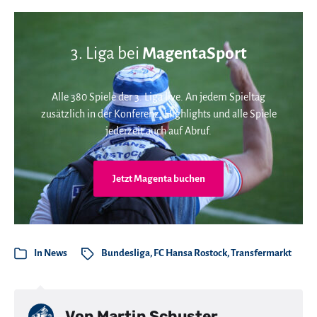
3. Liga bei
MagentaSport
Alle 380 Spiele der 3. Liga live. An jedem Spieltag
zusätzlich in der Konferenz. Highlights und alle Spiele
jederzeit auch auf Abruf.
Jetzt Magenta buchen
In
News
Bundesliga
,
FC Hansa Rostock
,
Transfermarkt
Von
Martin Schuster