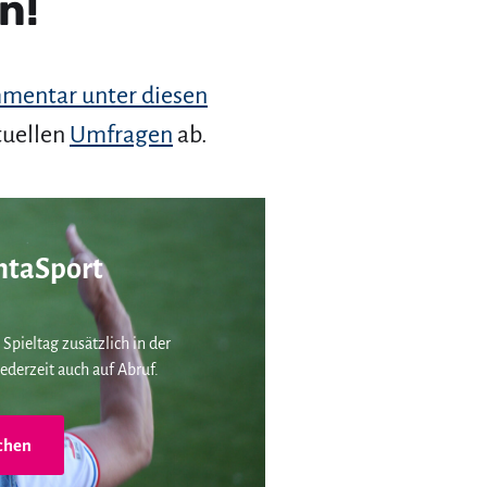
n!
mentar unter diesen
tuellen
Umfragen
ab.
taSport
 Spieltag zusätzlich in der
ederzeit auch auf Abruf.
chen