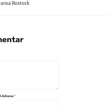
 Hansa Rostock
mentar
l-Adresse
*