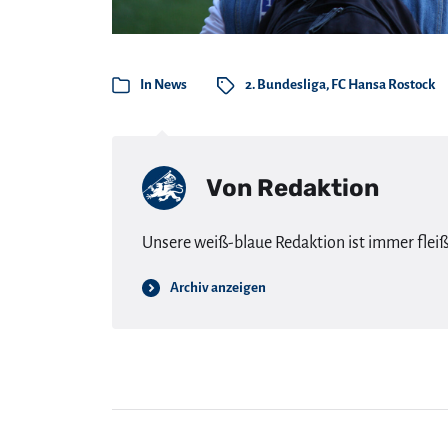
In
News
2. Bundesliga
,
FC Hansa Rostock
Von
Redaktion
Unsere weiß-blaue Redaktion ist immer flei
Archiv anzeigen