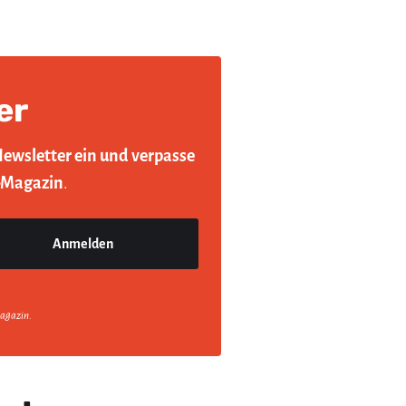
er
Newsletter ein und verpasse
-Magazin
.
agazin.