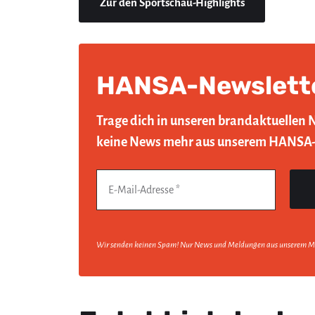
Zur den Sportschau-Highlights
HANSA-Newslett
Trage dich in unseren brandaktuellen 
keine News mehr aus unserem HANSA
Wir senden keinen Spam! Nur News und Meldungen aus unserem M