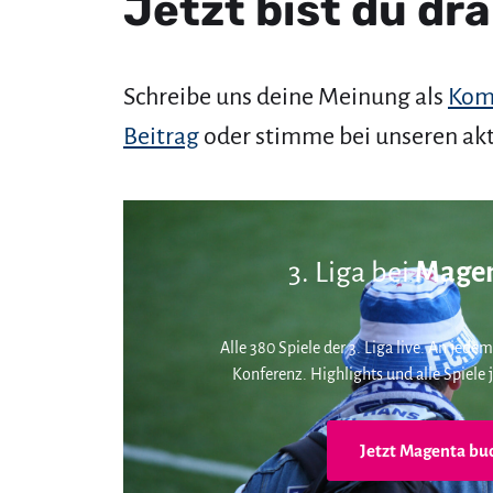
Jetzt bist du dra
Schreibe uns deine Meinung als
Kom
Beitrag
oder stimme bei unseren ak
3. Liga bei
Magen
Alle 380 Spiele der 3. Liga live. An jedem
Konferenz. Highlights und alle Spiele j
Jetzt Magenta bu